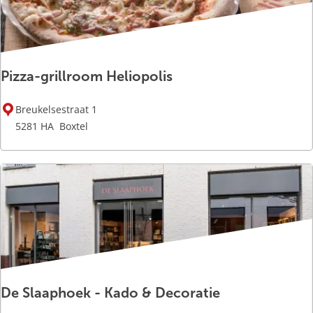
i
t
e
l
Pizza-grillroom Heliopolis
P
Breukelsestraat 1
i
5281 HA
Boxtel
z
z
a
-
g
r
i
l
l
De Slaaphoek - Kado & Decoratie
r
o