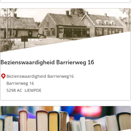
P
V
a
r
g
o
a
u
a
w
i
e
n
Bezienswaardigheid Barrierweg 16
B
Bezienswaardigheid Barrierweg16
e
Barrierweg 16
z
5298 AC
LIEMPDE
i
e
n
s
w