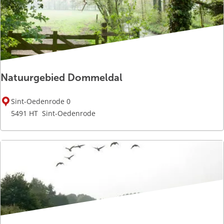
e
C
l
o
t
h
Natuurgebied Dommeldal
i
n
N
g
Sint-Oedenrode 0
a
5491 HT
Sint-Oedenrode
t
u
u
r
g
e
b
i
e