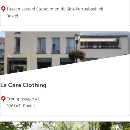
k
G
a
Tussen kasteel Stapelen en de Sint-Petrusbasiliek
e
p
Boxtel
d
e
e
l
n
k
s
t
e
n
e
La Gare Clothing
n
L
Croonpassage 41
a
5281AZ
Boxtel
G
a
r