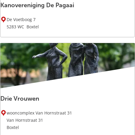
Kanovereniging De Pagaai
d
D
K
o
De Voetboog 7
a
m
5283 WC
Boxtel
n
m
o
e
v
l
e
d
r
a
e
l
n
i
g
Drie Vrouwen
i
n
D
g
wooncomplex Van Hornstraat 31
r
D
Van Hornstraat 31
i
e
Boxtel
e