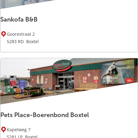
l
Sankofa B&B
S
Goorestraat 2
a
5283 RD
Boxtel
n
k
o
f
a
B
&
B
Pets Place-Boerenbond Boxtel
P
Kapelweg 7
e
5281 LP
Boxtel