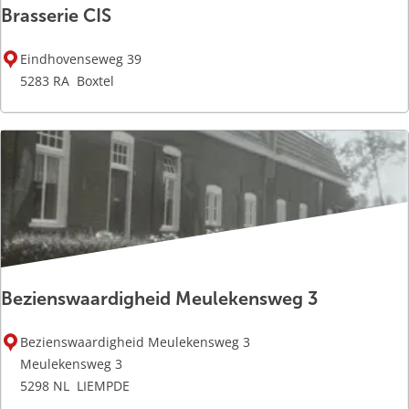
g
:
Brasserie CIS
e
B
Eindhovenseweg 39
r
5283 RA
Boxtel
a
s
s
e
r
i
e
C
I
Bezienswaardigheid Meulekensweg 3
S
B
Bezienswaardigheid Meulekensweg 3
e
Meulekensweg 3
z
5298 NL
LIEMPDE
i