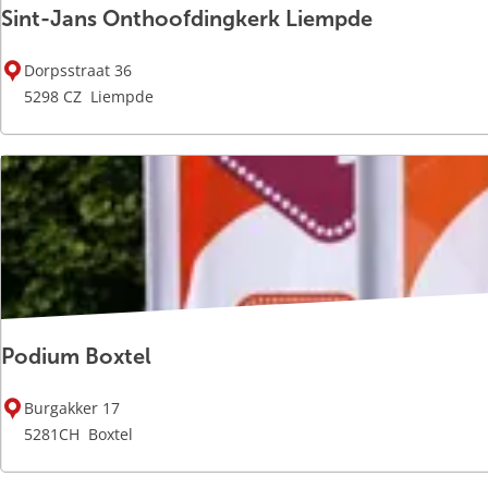
g
:
Sint-Jans Onthoofdingkerk Liempde
e
S
Dorpsstraat 36
i
5298 CZ
Liempde
n
t
-
J
a
n
s
O
n
Podium Boxtel
t
h
P
o
Burgakker 17
o
o
5281CH
Boxtel
d
f
i