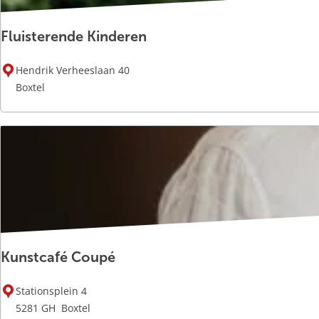
Fluisterende Kinderen
F
Hendrik Verheeslaan 40
l
Boxtel
u
i
s
t
e
r
e
n
d
Kunstcafé Coupé
e
K
K
i
Stationsplein 4
u
n
5281 GH
Boxtel