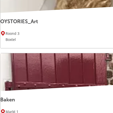
OYSTORIES_Art
O
Roond 3
Y
Boxtel
S
T
O
R
I
E
S
_
A
Baken
r
t
B
Markt 1