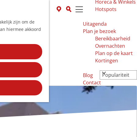
Horeca & Winkels
K
Z
Hotspots
a
o
M
kelijk zijn om de
a
e
e
Uitagenda
 aan hiermee akkoord
r
k
n
Plan je bezoek
t
e
u
Bereikbaarheid
n
Overnachten
Plan op de kaart
Kortingen
Blog
Contact