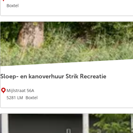
a
Boxtel
k
e
n
Sloep- en kanoverhuur Strik Recreatie
S
Mijlstraat 56A
l
5281 LM
Boxtel
o
e
p
-