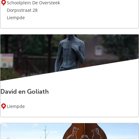
B
Schoolplein De Oversteek
o
Dorpsstraat 28
k
Liempde
j
e
David en Goliath
D
Liempde
a
v
i
d