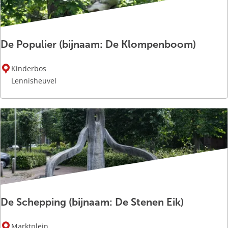
t
r
a
De Populier (bijnaam: De Klompenboom)
a
l
D
Kinderbos
e
Lennisheuvel
P
o
p
u
l
i
e
r
(
De Schepping (bijnaam: De Stenen Eik)
b
i
D
j
Marktplein