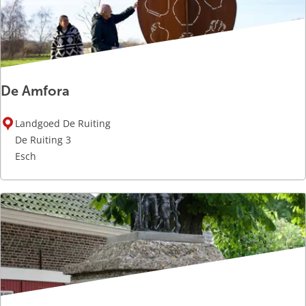
e
n
G
o
l
De Amfora
i
a
D
t
Landgoed De Ruiting
e
h
De Ruiting 3
A
Esch
m
f
o
r
a