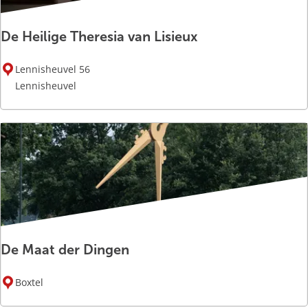
e
De Heilige Theresia van Lisieux
D
Lennisheuvel 56
e
Lennisheuvel
H
e
i
l
i
g
e
T
h
De Maat der Dingen
e
r
D
e
Boxtel
e
s