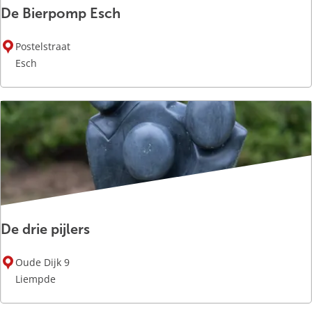
De Bierpomp Esch
D
Postelstraat
e
Esch
B
i
e
r
p
o
m
p
E
De drie pijlers
s
c
D
h
Oude Dijk 9
e
Liempde
d