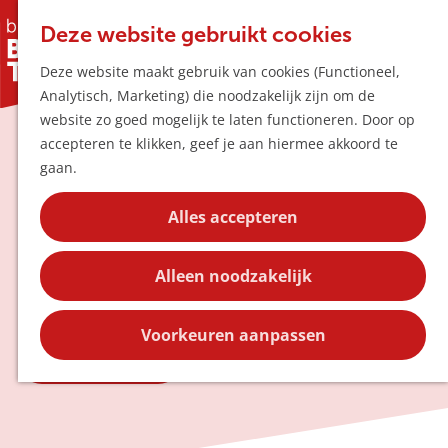
Horeca & Winke
K
Z
Hotspots
Deze website gebruikt cookies
a
o
M
Kunst in de
Deze website maakt gebruik van cookies (Functioneel,
a
e
e
Uitagenda
Analytisch, Marketing) die noodzakelijk zijn om de
r
k
n
Plan je bezoek
buitenruimte
G
website zo goed mogelijk te laten functioneren. Door op
t
e
u
Bereikbaarheid
a
accepteren te klikken, geef je aan hiermee akkoord te
n
Overnachten
n
gaan.
Plan op de kaar
Boxtel, Liempde, Esch en Lennisheuvel
a
Kortingen
barsten van kunst in de buitenruimte.
a
Alles accepteren
Ontdek inspirerende verhalen achter de
r
Blog
kunstwerken en vind unieke wandel- en
d
Contact
fietsroutes.
Alleen noodzakelijk
e
h
o
Voorkeuren aanpassen
m
Ontdek routes
e
p
a