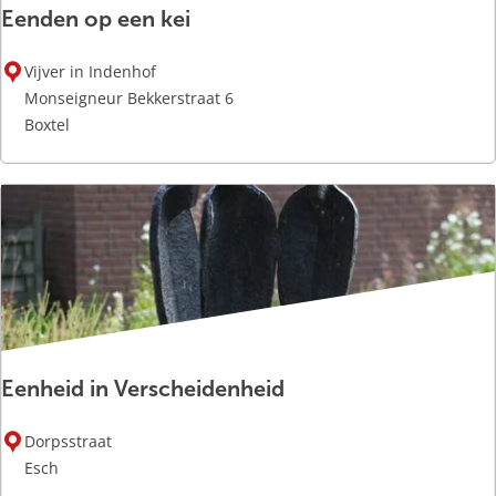
Eenden op een kei
E
Vijver in Indenhof
e
Monseigneur Bekkerstraat 6
n
Boxtel
d
e
n
o
p
e
e
n
k
Eenheid in Verscheidenheid
e
i
E
Dorpsstraat
e
Esch
n