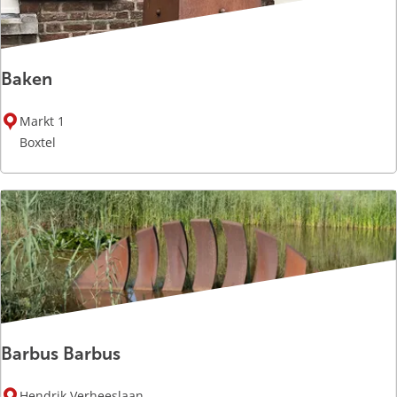
Baken
B
Markt 1
a
Boxtel
k
e
n
Barbus Barbus
B
Hendrik Verheeslaan