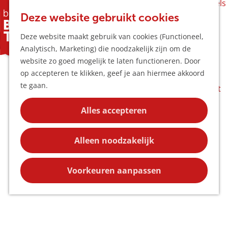
Horeca & Winkels
K
Z
Hotspots
Deze website gebruikt cookies
a
o
M
Leaflet
Deze website maakt gebruik van cookies (Functioneel,
a
e
e
Uitagenda
Geen resultaten gevonden
Filter
+
Analytisch, Marketing) die noodzakelijk zijn om de
r
k
n
Plan je bezoek
G
−
website zo goed mogelijk te laten functioneren. Door
t
e
u
Bereikbaarheid
a
op accepteren te klikken, geef je aan hiermee akkoord
n
Overnachten
n
te gaan.
Plan op de kaart
a
Kortingen
a
Alles accepteren
r
Blog
d
Contact
Alleen noodzakelijk
e
h
o
Voorkeuren aanpassen
m
e
p
a