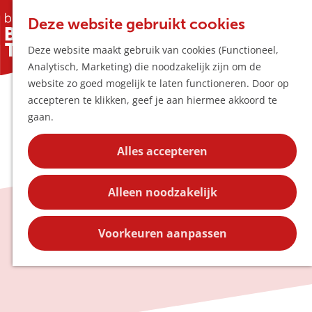
Horeca & Winke
K
Z
Hotspots
Deze website gebruikt cookies
a
o
M
Deze website maakt gebruik van cookies (Functioneel,
a
e
e
Uitagenda
Analytisch, Marketing) die noodzakelijk zijn om de
r
k
n
Plan je bezoek
G
website zo goed mogelijk te laten functioneren. Door op
t
e
u
Bereikbaarheid
a
accepteren te klikken, geef je aan hiermee akkoord te
n
Overnachten
n
gaan.
Plan op de kaar
a
Kortingen
a
Alles accepteren
r
Blog
d
Contact
Alleen noodzakelijk
e
h
Wat te doen
o
Voorkeuren aanpassen
m
e
p
a