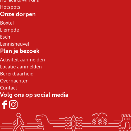
Horeca & Winkels
Hotspots
Onze dorpen
Boxtel
Liempde
Esch
Lennisheuvel
Plan je bezoek
Activiteit aanmelden
Locatie aanmelden
Bereikbaarheid
Overnachten
Contact
Volg ons op social media
F
I
a
n
c
s
e
t