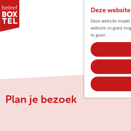
Deze website
Deze website maakt g
website zo goed moge
G
te gaan.
a
n
a
a
r
d
e
h
Plan je bezoek
o
m
e
p
a