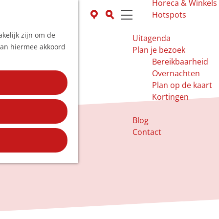
Horeca & Winkels
K
Z
Hotspots
a
o
M
kelijk zijn om de
a
e
e
Uitagenda
 aan hiermee akkoord
r
k
n
Plan je bezoek
t
e
u
Bereikbaarheid
n
Overnachten
Plan op de kaart
Kortingen
Blog
Contact