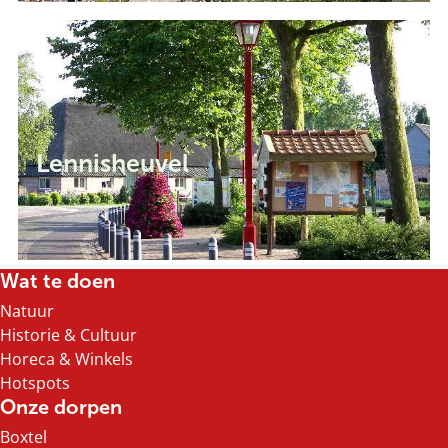
L
e
n
n
i
s
h
Lennisheuvel
e
u
v
e
l
Wat te doen
Natuur
Historie & Cultuur
Horeca & Winkels
Hotspots
Onze dorpen
Boxtel