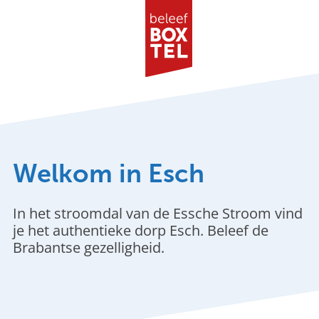
G
a
n
a
a
Welkom in Esch
r
d
e
In het stroomdal van de Essche Stroom vind
h
je het authentieke dorp Esch. Beleef de
o
Brabantse gezelligheid.
m
e
p
a