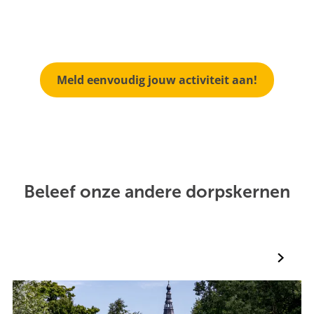
Meld eenvoudig jouw activiteit aan!
Beleef onze andere dorpskernen
B
o
x