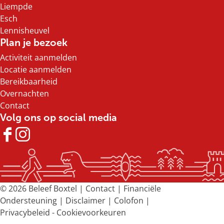
Liempde
Esch
Lennisheuvel
Plan je bezoek
Activiteit aanmelden
Locatie aanmelden
Bereikbaarheid
Overnachten
Contact
Volg ons op social media
F
I
a
n
c
s
e
t
b
a
© 2026 Beleef Boxtel |
Contact
|
Financiële
o
g
Ondersteuning
|
Disclaimer
|
Colofon
|
o
r
Privacybeleid
-
Cookievoorkeuren
k
a