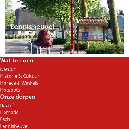
n
i
s
h
Lennisheuvel
e
u
v
e
l
Wat te doen
Natuur
Historie & Cultuur
Horeca & Winkels
Hotspots
Onze dorpen
Boxtel
Liempde
Esch
Lennisheuvel