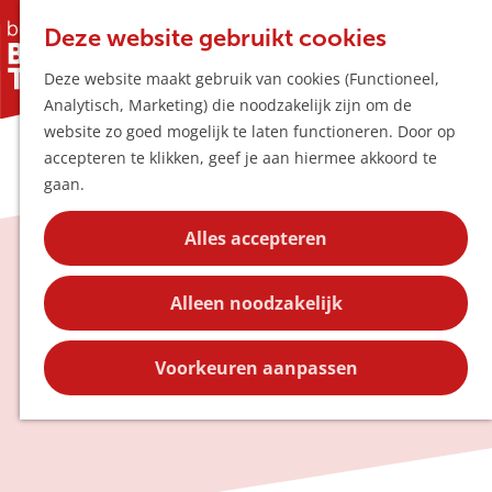
Horeca & Winke
K
Z
Hotspots
Deze website gebruikt cookies
a
o
M
Deze website maakt gebruik van cookies (Functioneel,
a
e
e
Uitagenda
Analytisch, Marketing) die noodzakelijk zijn om de
r
k
n
Plan je bezoek
G
website zo goed mogelijk te laten functioneren. Door op
t
e
u
Bereikbaarheid
a
accepteren te klikken, geef je aan hiermee akkoord te
n
Overnachten
n
gaan.
Plan op de kaar
a
Kortingen
a
Alles accepteren
r
Blog
Dorpskernen
d
Contact
Alleen noodzakelijk
e
h
Ontdek de schoonheid van Boxtel, Liempde,
o
Voorkeuren aanpassen
Esch en Lennisheuvel
m
e
p
a