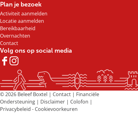
Plan je bezoek
Activiteit aanmelden
Locatie aanmelden
Bereikbaarheid
Overnachten
Contact
Volg ons op social media
F
I
a
n
c
s
e
t
b
a
© 2026 Beleef Boxtel |
Contact
|
Financiële
o
g
Ondersteuning
|
Disclaimer
|
Colofon
|
o
r
Privacybeleid
-
Cookievoorkeuren
k
a
B
m
e
B