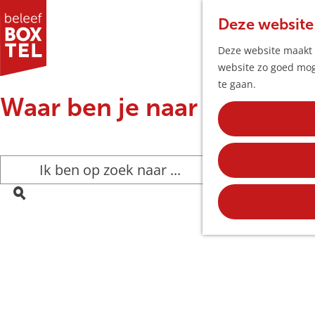
Deze website
Deze website maakt g
website zo goed moge
G
te gaan.
Waar ben je naar op zoek?
a
n
a
a
I
r
k
d
b
Z
e
e
o
h
n
e
o
o
k
m
p
e
e
z
n
p
o
a
e