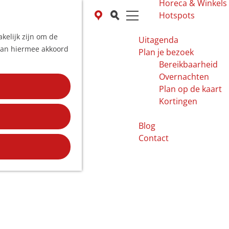
Horeca & Winkels
K
Z
Hotspots
a
o
M
kelijk zijn om de
a
e
e
Uitagenda
 aan hiermee akkoord
r
k
n
Plan je bezoek
t
e
u
Bereikbaarheid
n
Overnachten
Plan op de kaart
Kortingen
Blog
Contact