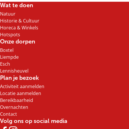
g
Wat te doen
k
e
n
Natuur
a
Historie & Cultuur
a
Horeca & Winkels
r
Hotspots
.
Onze dorpen
.
Boxtel
.
Liempde
Esch
Lennisheuvel
Plan je bezoek
Activiteit aanmelden
Locatie aanmelden
Bereikbaarheid
Overnachten
Contact
Volg ons op social media