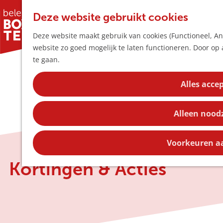
Deze website gebruikt cookies
Deze website maakt gebruik van cookies (Functioneel, Ana
website zo goed mogelijk te laten functioneren. Door op 
G
te gaan.
a
n
Alles acce
a
a
Alleen nood
r
d
e
Voorkeuren a
h
Kortingen & Acties
o
m
e
p
a