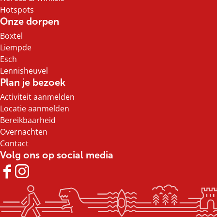
Hotspots
Onze dorpen
Boxtel
Liempde
Esch
Lennisheuvel
Plan je bezoek
Activiteit aanmelden
Locatie aanmelden
Bereikbaarheid
Overnachten
Contact
Volg ons op social media
F
I
a
n
c
s
e
t