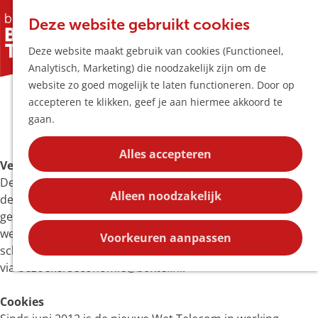
Horeca & Winke
K
Z
Hotspots
Deze website gebruikt cookies
a
o
M
Deze website maakt gebruik van cookies (Functioneel,
a
e
e
Uitagenda
Analytisch, Marketing) die noodzakelijk zijn om de
r
k
n
Plan je bezoek
G
website zo goed mogelijk te laten functioneren. Door op
t
e
u
Bereikbaarheid
Disclaimer
a
accepteren te klikken, geef je aan hiermee akkoord te
n
Overnachten
n
gaan.
Plan op de kaar
a
Kortingen
a
Alles accepteren
Verantwoording
r
Blog
Deze website is met uiterste zorg samengesteld. Niets uit
d
Contact
Alleen noodzakelijk
deze uitgave mag verveelvoudigd worden en/of openbaar
e
gemaakt worden door middel van druk, fotokopie, scan of
h
welke andere wijze dan ook zonder voorafgaande
o
Voorkeuren aanpassen
schriftelijke toestemming van de Gemeente Boxtel
m
via bezoekerseconomie@boxtel.nl.
e
p
Cookies
a