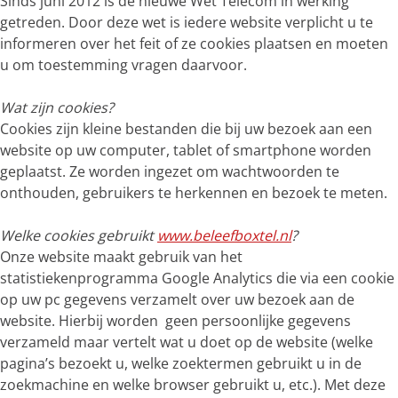
Sinds juni 2012 is de nieuwe Wet Telecom in werking
g
getreden. Door deze wet is iedere website verplicht u te
e
informeren over het feit of ze cookies plaatsen en moeten
u om toestemming vragen daarvoor.
Wat zijn cookies?
Cookies zijn kleine bestanden die bij uw bezoek aan een
website op uw computer, tablet of smartphone worden
geplaatst. Ze worden ingezet om wachtwoorden te
onthouden, gebruikers te herkennen en bezoek te meten.
Welke cookies gebruikt
www.beleefboxtel.nl
?
Onze website maakt gebruik van het
statistiekenprogramma Google Analytics die via een cookie
op uw pc gegevens verzamelt over uw bezoek aan de
website. Hierbij worden geen persoonlijke gegevens
verzameld maar vertelt wat u doet op de website (welke
pagina’s bezoekt u, welke zoektermen gebruikt u in de
zoekmachine en welke browser gebruikt u, etc.). Met deze