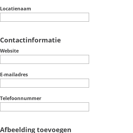
c
Locatienaam
h
t
Contactinformatie
Website
E-mailadres
Telefoonnummer
Afbeelding toevoegen