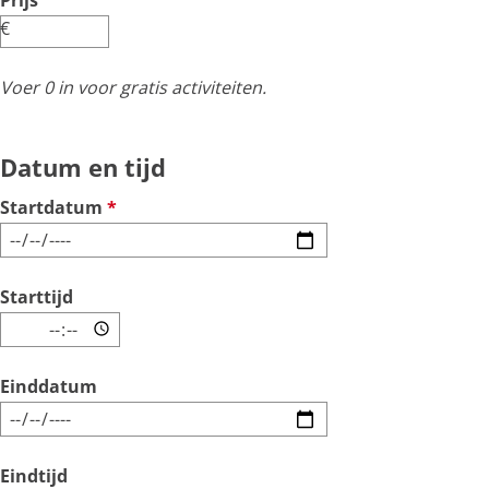
Prijs
l
€
i
c
Voer 0 in voor gratis activiteiten.
h
t
Datum en tijd
v
Startdatum
*
e
r
p
Starttijd
l
i
c
Einddatum
h
t
Eindtijd