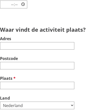
Waar vindt de activiteit plaats?
Adres
Postcode
v
Plaats
*
e
r
p
Land
l
i