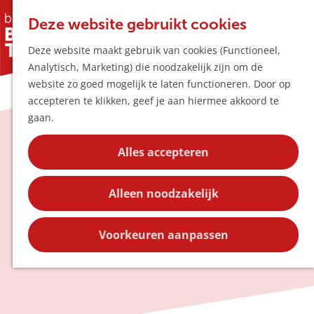
Horeca & Winke
K
Z
Hotspots
Deze website gebruikt cookies
a
o
M
Deze website maakt gebruik van cookies (Functioneel,
a
e
e
Uitagenda
Analytisch, Marketing) die noodzakelijk zijn om de
r
k
n
Plan je bezoek
G
website zo goed mogelijk te laten functioneren. Door op
t
e
u
Bereikbaarheid
a
accepteren te klikken, geef je aan hiermee akkoord te
n
Overnachten
n
gaan.
Plan op de kaar
a
Kortingen
a
Activiteit
Alles accepteren
r
Blog
aanmeldformulier
d
Contact
Alleen noodzakelijk
e
h
Meld hier jouw activiteit aan voor de
o
Voorkeuren aanpassen
UITagenda!
m
e
p
a