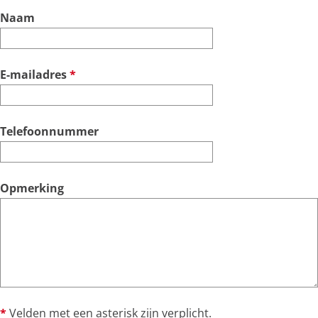
Naam
v
E-mailadres
*
e
r
p
Telefoonnummer
l
i
c
Opmerking
h
t
*
Velden met een asterisk zijn verplicht.