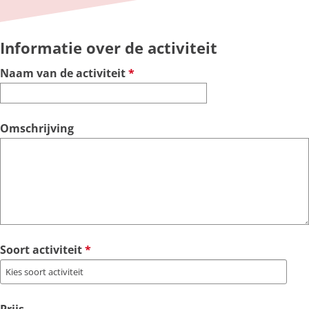
g
e
Informatie over de activiteit
v
Naam van de activiteit
*
e
r
p
Omschrijving
l
i
c
h
t
v
Soort activiteit
*
e
r
p