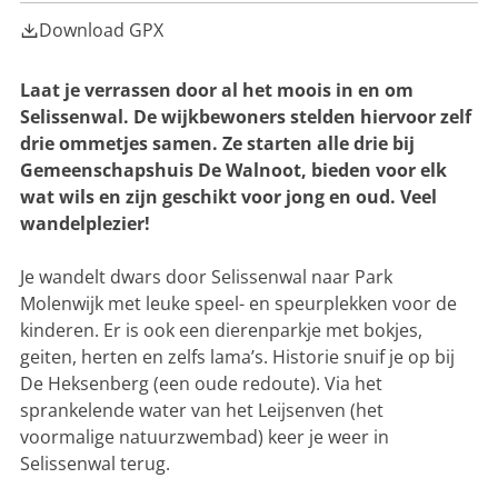
g
r
u
o
Download GPX
e
i
e
s
n
D
e
Laat je verrassen door al het moois in en om
e
W
W
Selissenwal. De wijkbewoners stelden hiervoor zelf
a
a
drie ommetjes samen. Ze starten alle drie bij
r
l
a
Gemeenschapshuis De Walnoot, bieden voor elk
n
n
o
wat wils en zijn geschikt voor jong en oud. Veel
d
o
wandelplezier!
e
t
Je wandelt dwars door Selissenwal naar Park
Molenwijk met leuke speel- en speurplekken voor de
kinderen. Er is ook een dierenparkje met bokjes,
geiten, herten en zelfs lama’s. Historie snuif je op bij
De Heksenberg (een oude redoute). Via het
sprankelende water van het Leijsenven (het
voormalige natuurzwembad) keer je weer in
Selissenwal terug.