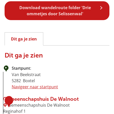
Download wandelroute folder 'Drie
ommetjes door Selissenwal'
Dit ga je zien
Dit ga je zien
Startpunt:
Van Beekstraat
5282
Boxtel
Navigeer naar startpunt
Gemeenschapshuis De Walnoot
1
Gemeenschapshuis De Walnoot
Reginahof 1