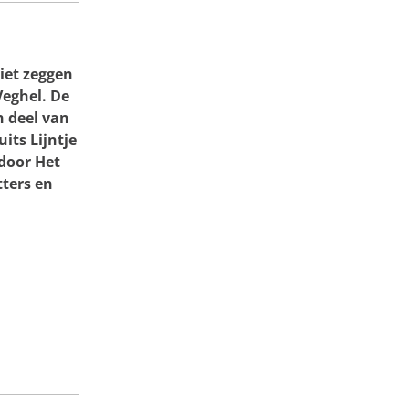
niet zeggen
Veghel. De
n deel van
its Lijntje
door Het
tters en