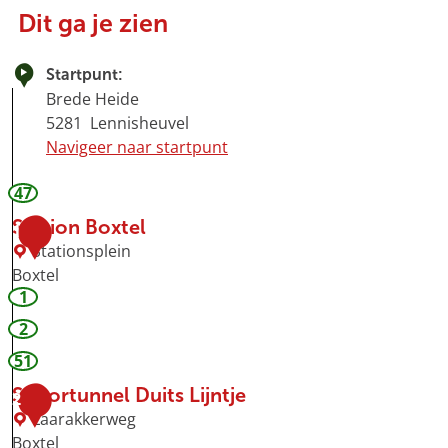
Dit ga je zien
Startpunt:
Brede Heide
5281
Lennisheuvel
Navigeer naar startpunt
47
Station Boxtel
1
Stationsplein
Boxtel
1
S
t
2
a
51
t
i
Spoortunnel Duits Lijntje
2
o
Laarakkerweg
n
Boxtel