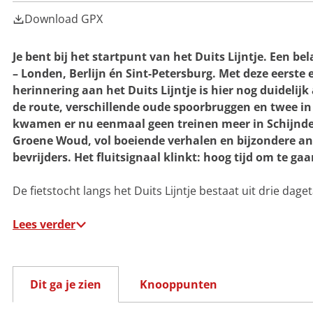
g
e
e
Download GPX
e
l
Je bent bij het startpunt van het Duits Lijntje. Een b
– Londen, Berlijn én Sint-Petersburg. Met deze eerste 
herinnering aan het Duits Lijntje is hier nog duidelij
de route, verschillende oude spoorbruggen en twee in
kwamen er nu eenmaal geen treinen meer in Schijndel
Groene Woud, vol boeiende verhalen en bijzondere ane
bevrijders. Het fluitsignaal klinkt: hoog tijd om te gaa
De fietstocht langs het Duits Lijntje bestaat uit drie dage
Lees verder
Dit ga je zien
Knooppunten