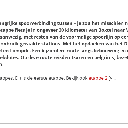
u
l
a
i
D
t
t
u
i
s
i
o
L
elangrijke spoorverbinding tussen – je zou het misschien 
t
n
i
etappe fiets je in ongeveer 30 kilometer van Boxtel naar 
s
L
j
L
i
k aanwezig, met resten van de voormalige spoorlijn op ee
n
i
e
t
 onbruik geraakte stations. Met het opdoeken van het Du
j
m
j
 en Liempde. Een bijzondere route langs bebouwing en 
n
p
e
t
d
kdotes. Op deze route reisden tsaren en pelgrims, beze
o
j
e
v
n!
e
e
r
tappes. Dit is de eerste etappe. Bekijk ook
etappe 2
(v…
d
e
D
o
m
m
e
l