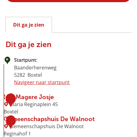
Dit ga je zien
Dit ga je zien
Startpunt:
Baanderherenweg
5282
Boxtel
Navigeer naar startpunt
Het Magere Josje
1
Maria Reginaplein 45
Boxtel
H
Gemeenschapshuis De Walnoot
2
e
Gemeenschapshuis De Walnoot
t
Reginahof 1