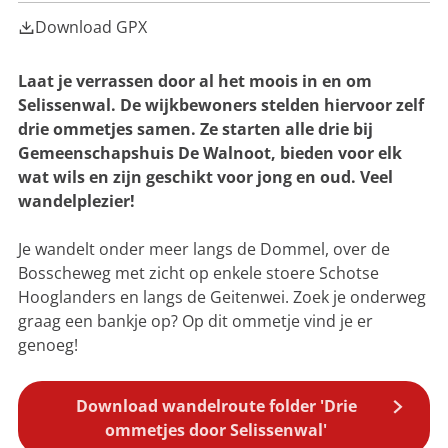
g
h
Download GPX
u
e
i
s
Laat je verrassen door al het moois in en om
D
e
Selissenwal. De wijkbewoners stelden hiervoor zelf
W
drie ommetjes samen. Ze starten alle drie bij
a
Gemeenschapshuis De Walnoot, bieden voor elk
l
n
wat wils en zijn geschikt voor jong en oud. Veel
o
wandelplezier!
o
t
Je wandelt onder meer langs de Dommel, over de
Bosscheweg met zicht op enkele stoere Schotse
Hooglanders en langs de Geitenwei. Zoek je onderweg
graag een bankje op? Op dit ommetje vind je er
genoeg!
Download wandelroute folder 'Drie
ommetjes door Selissenwal'