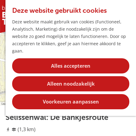
Horeca & Winke
K
Z
Hotspots
Deze website gebruikt cookies
a
o
M
Deze website maakt gebruik van cookies (Functioneel,
a
e
e
Uitagenda
+
Analytisch, Marketing) die noodzakelijk zijn om de
r
k
n
Plan je bezoek
G
−
website zo goed mogelijk te laten functioneren. Door op
t
e
u
Bereikbaarheid
a
accepteren te klikken, geef je aan hiermee akkoord te
n
Overnachten
n
gaan.
Plan op de kaar
a
a
Kortingen
d
H
1
a
Alles accepteren
d
e
r
t
r
G
Blog
2
e
M
e
d
Contact
s
a
Alleen noodzakelijk
m
e
s
g
e
e
h
e
r
n
o
Voorkeuren aanpassen
Leaflet
e
s
m
J
c
Selissenwal: De Bankjesroute
o
e
h
s
a
p
j
p
(1,3 km)
a
e
s