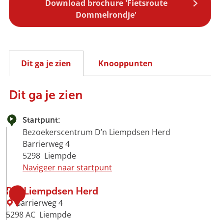
Download brochure 'Fietsroute
Dommelrondje'
Dit ga je zien
Knooppunten
Dit ga je zien
Startpunt:
Bezoekerscentrum D’n Liempdsen Herd
Barrierweg 4
5298
Liempde
Navigeer naar startpunt
D'n Liempdsen Herd
1
Barrierweg 4
5298 AC
Liempde