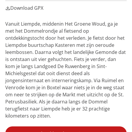
g
s
Download GPX
e
e
n
H
Vanuit Liempde, middenin Het Groene Woud, ga je
e
met het Dommelrondje al fietsend op
r
d
ontdekkingstocht door het verleden. Je fietst door het
Liempdse buurtschap Kasteren met zijn oeroude
leembossen. Daarna volgt het landelijke Gemonde dat
is ontstaan uit vier gehuchten. Fiets je verder, dan
kom je langs Landgoed De Ruwenberg in Sint-
Michielsgestel dat ooit dienst deed als
jongensinternaat en interneringskamp. Via Ruimel en
Venrode kom je in Boxtel waar niets je in de weg staat
om neer te strijken op de Markt met uitzicht op de St.
Petrusbasiliek. Als je daarna langs de Dommel
terugfietst naar Liempde heb je er 32 prachtige
kilometers op zitten.