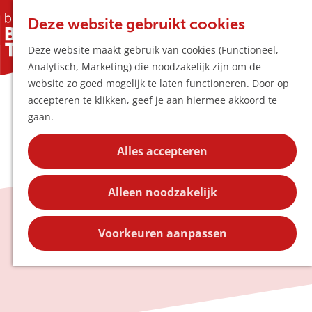
Horeca & Winke
K
Z
Hotspots
Deze website gebruikt cookies
a
o
M
Deze website maakt gebruik van cookies (Functioneel,
a
e
e
Uitagenda
Analytisch, Marketing) die noodzakelijk zijn om de
r
k
n
Plan je bezoek
G
website zo goed mogelijk te laten functioneren. Door op
t
e
u
Bereikbaarheid
a
accepteren te klikken, geef je aan hiermee akkoord te
n
Overnachten
n
gaan.
Plan op de kaar
a
Kortingen
a
Alles accepteren
r
Blog
d
Contact
Alleen noodzakelijk
e
h
Blog
o
Voorkeuren aanpassen
m
e
p
a