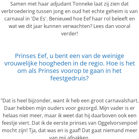
a
Samen met haar adjudant Tonneke laat zij zien dat
n
verbroedering tussen jong en oud het echte geheim is van
d
carnaval in 'De Es'. Benieuwd hoe Eef haar rol beleeft en
wat we dit jaar kunnen verwachten? Lees dan vooral
verder!
Prinses Eef, u bent een van de weinige
vrouwelijke hoogheden in de regio. Hoe is het
om als Prinses voorop te gaan in het
feestgedruis?
"Dat is heel bijzonder, want ik heb een groot carnavalshart.
Daar hebben mijn ouders voor gezorgd. Mijn vader is er
helaas niet meer, maar ik weet dat hij daarboven ook een
feestje viert. Dat ik de eerste prinses van Oggelvorsenpoel
mocht zijn! Tja, dat was en is gaaf! Dat gaat niemand meer
van mij afpakken.