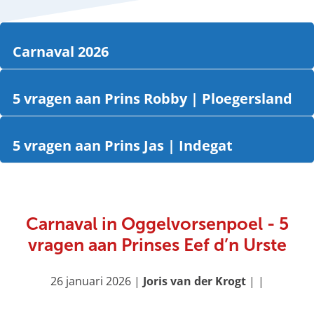
g
e
Carnaval 2026
C
a
5 vragen aan Prins Robby | Ploegersland
r
5
n
v
a
5 vragen aan Prins Jas | Indegat
r
v
5
a
a
v
g
l
r
e
2
a
Carnaval in Oggelvorsenpoel - 5
n
0
g
a
vragen aan Prinses Eef d’n Urste
2
e
a
6
n
n
26 januari 2026
|
Joris van der Krogt
|
|
a
P
a
r