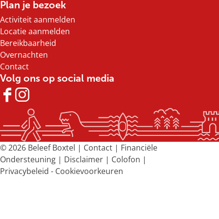
Plan je bezoek
o
o
o
o
Activiteit aanmelden
p
p
p
p
Locatie aanmelden
F
X
e
W
Bereikbaarheid
a
-
h
Overnachten
c
m
a
Contact
e
a
t
Volg ons op social media
b
i
s
o
l
A
F
I
o
p
a
n
k
p
c
s
e
t
b
a
© 2026 Beleef Boxtel |
Contact
|
Financiële
o
g
Ondersteuning
|
Disclaimer
|
Colofon
|
o
r
Privacybeleid
-
Cookievoorkeuren
k
a
B
m
e
B
l
e