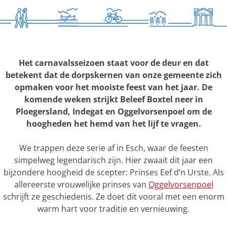
n
i
P
n
r
s
i
R
n
o
Het carnavalsseizoen staat voor de deur en dat
s
b
betekent dat de dorpskernen van onze gemeente zich
J
b
opmaken voor het mooiste feest van het jaar. De
a
y
komende weken strijkt Beleef Boxtel neer in
s
|
Ploegersland, Indegat en Oggelvorsenpoel om de
|
P
hoogheden het hemd van het lijf te vragen.
I
l
n
o
We trappen deze serie af in Esch, waar de feesten
d
e
simpelweg legendarisch zijn. Hier zwaait dit jaar een
e
g
bijzondere hoogheid de scepter: Prinses Eef d’n Urste. Als
g
e
allereerste vrouwelijke prinses van
Oggelvorsenpoel
a
r
schrijft ze geschiedenis. Ze doet dit vooral met een enorm
t
s
warm hart voor traditie en vernieuwing.
l