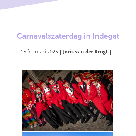
g
e
Carnavalszaterdag in Indegat
15 februari 2026
|
Joris van der Krogt
|
|