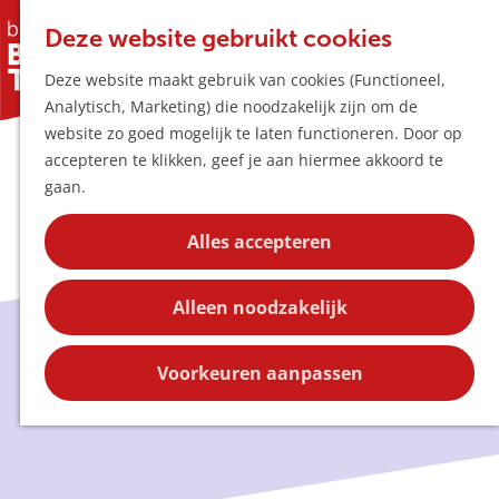
Horeca & Winke
K
Z
Hotspots
Deze website gebruikt cookies
a
o
M
Deze website maakt gebruik van cookies (Functioneel,
a
e
e
Uitagenda
Analytisch, Marketing) die noodzakelijk zijn om de
r
k
n
Plan je bezoek
G
website zo goed mogelijk te laten functioneren. Door op
t
e
u
Bereikbaarheid
a
accepteren te klikken, geef je aan hiermee akkoord te
n
Overnachten
n
gaan.
Plan op de kaar
a
Kortingen
a
Alles accepteren
r
Blog
d
Contact
Alleen noodzakelijk
e
h
Blog
o
Voorkeuren aanpassen
m
e
p
a