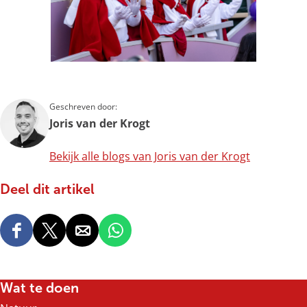
Geschreven door:
Joris van der Krogt
Bekijk alle blogs van Joris van der Krogt
Deel dit artikel
D
D
D
D
e
e
e
e
e
e
e
e
l
l
l
l
Wat te doen
d
d
d
d