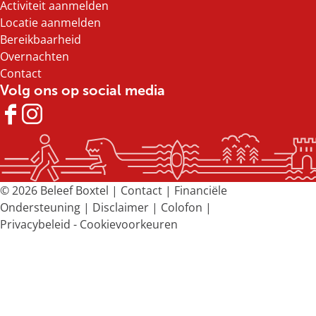
Activiteit aanmelden
p
p
p
p
Locatie aanmelden
F
X
e
W
Bereikbaarheid
a
-
h
Overnachten
c
m
a
Contact
e
a
t
Volg ons op social media
b
i
s
o
l
A
F
I
o
p
a
n
k
p
c
s
e
t
b
a
© 2026 Beleef Boxtel |
Contact
|
Financiële
o
g
Ondersteuning
|
Disclaimer
|
Colofon
|
o
r
Privacybeleid
-
Cookievoorkeuren
k
a
B
m
e
B
l
e
e
l