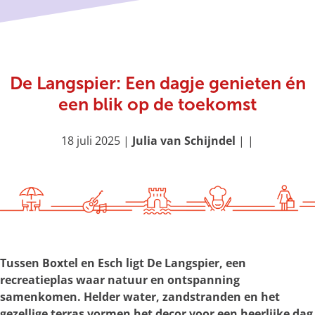
g
e
De Langspier: Een dagje genieten én
een blik op de toekomst
18 juli 2025
|
Julia van Schijndel
|
|
Tussen Boxtel en Esch ligt De Langspier, een
recreatieplas waar natuur en ontspanning
samenkomen. Helder water, zandstranden en het
gezellige terras vormen het decor voor een heerlijke dag