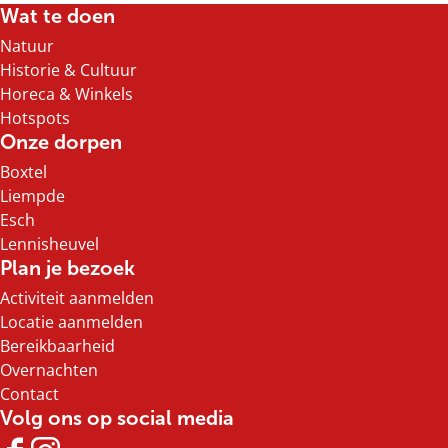
l
l
l
l
Wat te doen
d
d
d
d
Natuur
e
e
e
e
Historie & Cultuur
z
z
z
z
Horeca & Winkels
e
e
e
e
Hotspots
p
p
p
p
Onze dorpen
a
a
a
a
Boxtel
g
g
g
g
Liempde
i
i
i
i
Esch
n
n
n
n
Lennisheuvel
a
a
a
a
Plan je bezoek
o
o
o
o
Activiteit aanmelden
p
p
p
p
Locatie aanmelden
F
X
e
W
Bereikbaarheid
a
-
h
Overnachten
c
m
a
Contact
e
a
t
Volg ons op social media
b
i
s
o
l
A