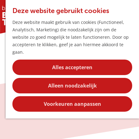
Horeca & Winke
K
Z
Hotspots
Deze website gebruikt cookies
a
o
M
Deze website maakt gebruik van cookies (Functioneel,
a
e
e
Uitagenda
Analytisch, Marketing) die noodzakelijk zijn om de
r
k
n
Plan je bezoek
G
website zo goed mogelijk te laten functioneren. Door op
t
e
u
Bereikbaarheid
a
accepteren te klikken, geef je aan hiermee akkoord te
n
Overnachten
n
gaan.
Plan op de kaar
a
Kortingen
a
Alles accepteren
r
Blog
d
Contact
Alleen noodzakelijk
e
h
Blog
o
Voorkeuren aanpassen
m
e
p
a