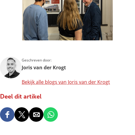
Geschreven door:
Joris van der Krogt
Bekijk alle blogs van Joris van der Krogt
Deel dit artikel
D
D
D
D
e
e
e
e
e
e
e
e