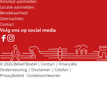
Activiteit aanmelden
p
p
p
p
Locatie aanmelden
F
X
e
W
Bereikbaarheid
a
-
h
Overnachten
c
m
a
Contact
e
a
t
Volg ons op social media
b
i
s
o
l
A
F
I
o
p
a
n
k
p
c
s
e
t
b
a
© 2026 Beleef Boxtel |
Contact
|
Financiële
o
g
Ondersteuning
|
Disclaimer
|
Colofon
|
o
r
Privacybeleid
-
Cookievoorkeuren
k
a
B
m
e
B
l
e
e
l