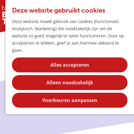
Horeca & Winke
K
Z
Hotspots
Deze website gebruikt cookies
a
o
M
Deze website maakt gebruik van cookies (Functioneel,
a
e
e
Uitagenda
Analytisch, Marketing) die noodzakelijk zijn om de
r
k
n
Plan je bezoek
G
website zo goed mogelijk te laten functioneren. Door op
t
e
u
Bereikbaarheid
a
accepteren te klikken, geef je aan hiermee akkoord te
n
Overnachten
n
gaan.
Plan op de kaar
a
Kortingen
a
Alles accepteren
r
Blog
d
Contact
Alleen noodzakelijk
e
h
Blog
o
Voorkeuren aanpassen
m
e
p
a