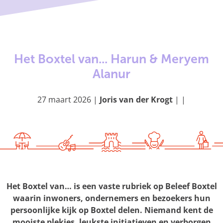
g
e
Het Boxtel van... Harun & Meryem
Alanur
27 maart 2026
|
Joris van der Krogt
|
|
Het Boxtel van… is een vaste rubriek op Beleef Boxtel
waarin inwoners, ondernemers en bezoekers hun
persoonlijke kijk op Boxtel delen. Niemand kent de
mooiste plekjes, leukste initiatieven en verborgen