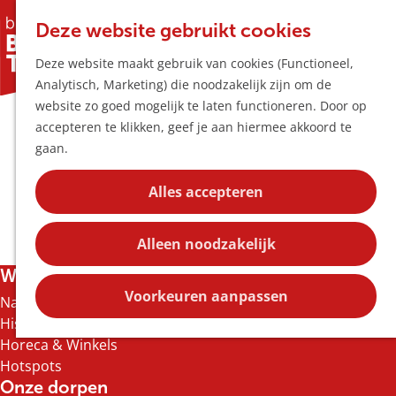
Horeca & Winke
K
Z
Hotspots
Deze website gebruikt cookies
a
o
M
Deze website maakt gebruik van cookies (Functioneel,
a
e
e
Uitagenda
Analytisch, Marketing) die noodzakelijk zijn om de
r
k
n
Plan je bezoek
G
website zo goed mogelijk te laten functioneren. Door op
t
e
u
Bereikbaarheid
cadeaukaart
a
accepteren te klikken, geef je aan hiermee akkoord te
n
Overnachten
n
gaan.
Plan op de kaar
a
Kortingen
a
Alles accepteren
r
Blog
d
Contact
Alleen noodzakelijk
e
h
Wat te doen
o
Voorkeuren aanpassen
Natuur
m
Historie & Cultuur
e
Horeca & Winkels
p
Hotspots
a
Onze dorpen