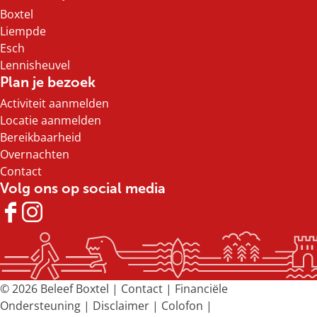
g
Boxtel
e
Liempde
Esch
Lennisheuvel
Plan je bezoek
Activiteit aanmelden
Locatie aanmelden
Bereikbaarheid
Overnachten
Contact
Volg ons op social media
F
I
a
n
c
s
e
t
b
a
© 2026 Beleef Boxtel |
Contact
|
Financiële
o
g
Ondersteuning
|
Disclaimer
|
Colofon
|