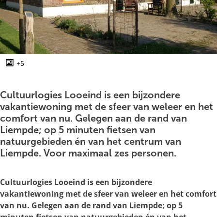
g
e
+5
O
p
e
Cultuurlogies Looeind is een bijzondere
n
vakantiewoning met de sfeer van weleer en het
p
comfort van nu. Gelegen aan de rand van
o
Liempde; op 5 minuten fietsen van
p
natuurgebieden én van het centrum van
u
Liempde. Voor maximaal zes personen.
p
m
Cultuurlogies Looeind is een bijzondere
e
vakantiewoning met de sfeer van weleer en het comfort
t
van nu. Gelegen aan de rand van Liempde; op 5
v