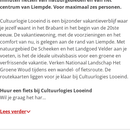
minuten fietsen van natuurgebieden én van het
e
centrum van Liempde. Voor maximaal zes personen.
r
g
Cultuurlogie Looeind is een bijzonder vakantieverblijf waar
r
je jezelf waant in het Brabant in het begin van de 20ste
o
eeuw. De vakantiewoning, met de voorzieningen en het
t
comfort van nu, is gelegen aan de rand van Liempde. Met
e
natuurgebied De Scheeken en het Landgoed Velder aan je
a
voeten, is het de ideale uitvalsbasis voor een groene en
f
verfrissende vakantie. Verken Nationaal Landschap Het
b
Groene Woud tijdens een wandel- of fietsroute. De
e
routekaarten liggen voor je klaar bij Cultuurlogies Looeind.
e
l
Huur een fiets bij Cultuurlogies Looeind
d
Wil je graag het har…
i
n
Lees verder
g
C
u