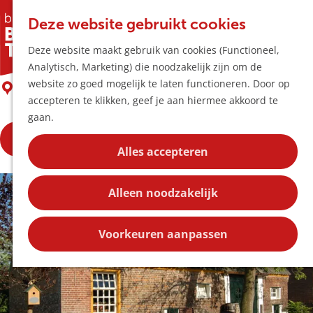
Horeca & Winke
K
Z
Hotspots
Deze website gebruikt cookies
a
o
M
Cultuurlogies Looeind
Deze website maakt gebruik van cookies (Functioneel,
a
e
e
Uitagenda
Analytisch, Marketing) die noodzakelijk zijn om de
r
k
n
Plan je bezoek
G
website zo goed mogelijk te laten functioneren. Door op
t
e
Liempde
u
Bereikbaarheid
a
accepteren te klikken, geef je aan hiermee akkoord te
n
Overnachten
n
gaan.
Plan op de kaar
a
Kortingen
Bekijk de website
a
Alles accepteren
r
Blog
d
Contact
Alleen noodzakelijk
e
h
o
Voorkeuren aanpassen
m
e
p
a