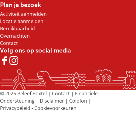
n
n
n
n
Plan je bezoek
a
a
a
a
Activiteit aanmelden
o
o
o
o
Locatie aanmelden
p
p
p
p
Bereikbaarheid
F
X
e
W
Overnachten
a
-
h
Contact
c
m
a
Volg ons op social media
e
a
t
b
i
s
F
I
o
l
A
a
n
o
p
c
s
k
p
e
t
b
a
© 2026 Beleef Boxtel |
Contact
|
Financiële
o
g
Ondersteuning
|
Disclaimer
|
Colofon
|
o
r
Privacybeleid
-
Cookievoorkeuren
k
a
B
m
e
B