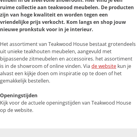
vinden in de sfeervolle showroom. Hier vind je een
e
ruime collectie aan teakwood meubelen. De producten
r
zijn van hoge kwaliteit en worden tegen een
g
vriendelijke prijs verkocht. Kom langs en shop jouw
r
nieuwe pronkstuk voor in je interieur.
o
t
Het assortiment van Teakwood House bestaat grotendeels
e
uit unieke teakhouten meubelen, aangevuld met
a
bijpassende zitmeubelen en accessoires. het assortiment
f
is in de showroom of online vinden. Via
de website
kun je
b
alvast een kijkje doen om inspiratie op te doen of het
e
gemakkelijk bestellen.
e
l
Openingstijden
d
Kijk voor de actuele openingstijden van Teakwood House
i
op de website.
n
g
T
e