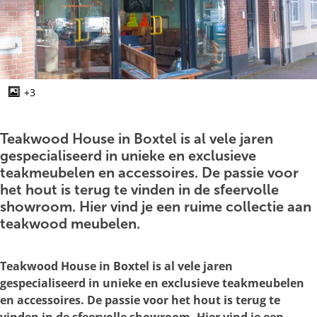
g
e
+3
O
p
e
Teakwood House in Boxtel is al vele jaren
n
gespecialiseerd in unieke en exclusieve
p
teakmeubelen en accessoires. De passie voor
o
het hout is terug te vinden in de sfeervolle
p
showroom. Hier vind je een ruime collectie aan
u
teakwood meubelen.
p
m
Teakwood House in Boxtel is al vele jaren
e
gespecialiseerd in unieke en exclusieve teakmeubelen
t
en accessoires. De passie voor het hout is terug te
v