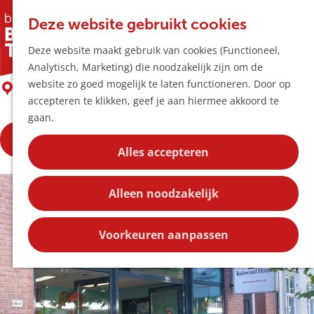
Horeca & Winke
K
Z
Hotspots
Deze website gebruikt cookies
a
o
M
Teakwood House
Deze website maakt gebruik van cookies (Functioneel,
a
e
e
Uitagenda
Analytisch, Marketing) die noodzakelijk zijn om de
r
k
n
Plan je bezoek
G
website zo goed mogelijk te laten functioneren. Door op
t
e
Boxtel
u
Bereikbaarheid
a
accepteren te klikken, geef je aan hiermee akkoord te
n
Overnachten
n
gaan.
Plan op de kaar
a
Kortingen
Bekijk de openingstijden
a
Alles accepteren
r
Blog
d
Contact
Alleen noodzakelijk
e
h
o
Voorkeuren aanpassen
m
e
p
a