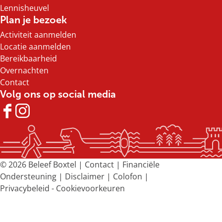
i
i
i
i
Lennisheuvel
n
n
n
n
Plan je bezoek
a
a
a
a
Activiteit aanmelden
o
o
o
o
Locatie aanmelden
p
p
p
p
Bereikbaarheid
F
X
e
W
Overnachten
a
-
h
Contact
c
m
a
Volg ons op social media
e
a
t
b
i
s
F
I
o
l
A
a
n
o
p
c
s
k
p
e
t
b
a
© 2026 Beleef Boxtel |
Contact
|
Financiële
o
g
Ondersteuning
|
Disclaimer
|
Colofon
|
o
r
Privacybeleid
-
Cookievoorkeuren
k
a
B
m