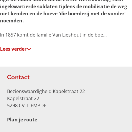
o
ingekwartierde soldaten tijdens de mobilisatie de weg
t
niet kenden en de hoeve 'die boerderij met de vonder'
e
noemden.
a
f
In 1857 komt de familie Van Lieshout in de boe…
b
e
Lees verder
e
l
d
i
Contact
n
g
Bezienswaardigheid Kapelstraat 22
K
Kapelstraat 22
a
5298 CV
LIEMPDE
p
e
n
Plan je route
l
a
s