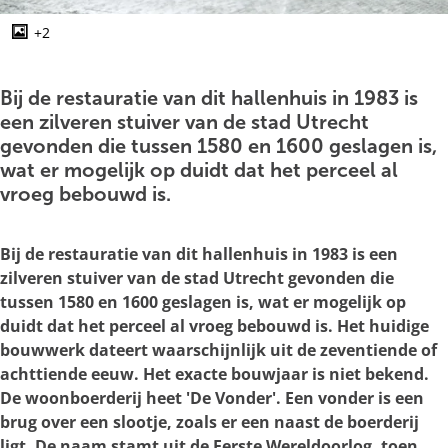
g
e
+2
O
p
e
Bij de restauratie van dit hallenhuis in 1983 is
n
een zilveren stuiver van de stad Utrecht
p
gevonden die tussen 1580 en 1600 geslagen is,
o
wat er mogelijk op duidt dat het perceel al
p
vroeg bebouwd is.
u
p
Bij de restauratie van dit hallenhuis in 1983 is een
m
zilveren stuiver van de stad Utrecht gevonden die
e
tussen 1580 en 1600 geslagen is, wat er mogelijk op
t
duidt dat het perceel al vroeg bebouwd is. Het huidige
v
bouwwerk dateert waarschijnlijk uit de zeventiende of
e
achttiende eeuw. Het exacte bouwjaar is niet bekend.
r
De woonboerderij heet 'De Vonder'. Een vonder is een
g
brug over een slootje, zoals er een naast de boerderij
r
ligt. De naam stamt uit de Eerste Wereldoorlog, toen