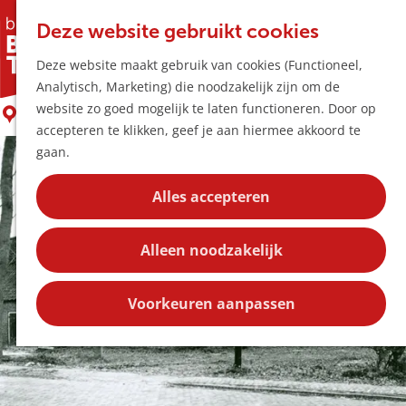
Horeca & Winke
K
Z
Hotspots
Deze website gebruikt cookies
a
o
M
Bezienswaardigheid Kapelstraat 22
Deze website maakt gebruik van cookies (Functioneel,
a
e
e
Uitagenda
Analytisch, Marketing) die noodzakelijk zijn om de
r
k
n
Plan je bezoek
G
website zo goed mogelijk te laten functioneren. Door op
t
e
LIEMPDE
u
Bereikbaarheid
a
accepteren te klikken, geef je aan hiermee akkoord te
n
Overnachten
n
gaan.
Plan op de kaar
a
Kortingen
a
Alles accepteren
r
Blog
d
Contact
Alleen noodzakelijk
e
h
o
Voorkeuren aanpassen
m
e
p
a