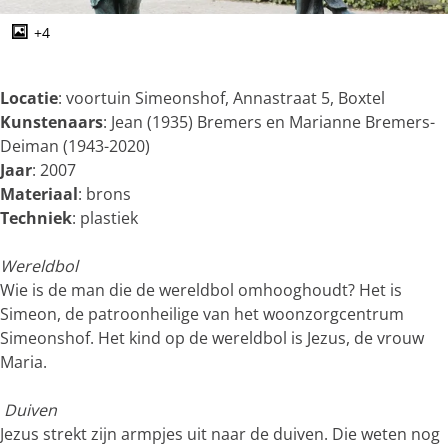
g
e
+4
O
p
e
Locatie
: voortuin Simeonshof, Annastraat 5, Boxtel
n
Kunstenaars
: Jean (1935) Bremers en Marianne Bremers-
p
Deiman (1943-2020)
o
Jaar
: 2007
p
Materiaal
: brons
u
Techniek
: plastiek
p
m
Wereldbol
e
Wie is de man die de wereldbol omhooghoudt? Het is
t
Simeon, de patroonheilige van het woonzorgcentrum
v
Simeonshof. Het kind op de wereldbol is Jezus, de vrouw
e
Maria.
r
g
Duiven
r
Jezus strekt zijn armpjes uit naar de duiven. Die weten nog