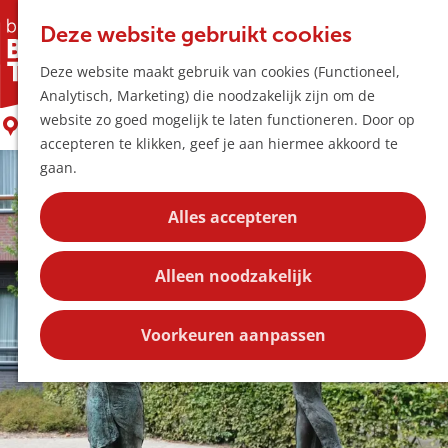
Horeca & Winke
K
Z
Hotspots
Deze website gebruikt cookies
a
o
M
Simeon
Deze website maakt gebruik van cookies (Functioneel,
a
e
e
Uitagenda
Analytisch, Marketing) die noodzakelijk zijn om de
r
k
n
Plan je bezoek
G
website zo goed mogelijk te laten functioneren. Door op
t
e
Boxtel
u
Bereikbaarheid
a
accepteren te klikken, geef je aan hiermee akkoord te
n
Overnachten
n
gaan.
Plan op de kaar
a
Kortingen
a
Alles accepteren
r
Blog
d
Contact
Alleen noodzakelijk
e
h
o
Voorkeuren aanpassen
m
e
p
a