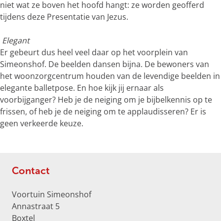
o
niet wat ze boven het hoofd hangt: ze worden geofferd
t
tijdens deze Presentatie van Jezus.
e
a
Elegant
f
Er gebeurt dus heel veel daar op het voorplein van
b
Simeonshof. De beelden dansen bijna. De bewoners van
e
het woonzorgcentrum houden van de levendige beelden in
e
elegante balletpose. En hoe kijk jij ernaar als
l
voorbijganger? Heb je de neiging om je bijbelkennis op te
d
frissen, of heb je de neiging om te applaudisseren? Er is
i
geen verkeerde keuze.
n
g
p
h
Contact
p
B
Voortuin Simeonshof
A
Annastraat 5
h
Boxtel