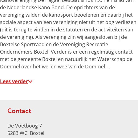
Kanovereniging De Pagaai bestaat sinds 1991 en is lid van
e
de Nederlandse Kano Bond. De oprichters van de
r
vereniging wilden de kanosport beoefenen en daarbij het
g
sociale aspect van een vereniging niet uit het oog verliezen
r
(dit is terug te vinden in de statuten en de activiteiten van
o
de vereniging). Als verenging zijn wij aangesloten bij de
t
Boxtelse Sportraad en de Vereniging Recreatie
e
Ondernemers Boxtel. Verder is er een regelmatig contact
a
met de gemeente Boxtel en natuurlijk het Waterschap de
f
Dommel over het wel en wee van de Dommel.…
b
e
Lees verder
e
l
d
i
Contact
n
g
De Voetboog 7
K
5283 WC
Boxtel
a