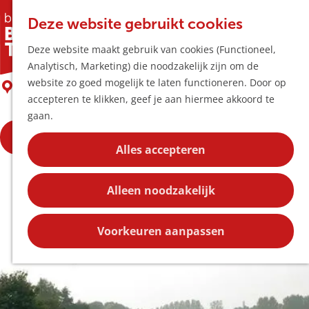
Horeca & Winke
K
Z
Hotspots
Deze website gebruikt cookies
a
o
M
Kanovereniging De Pagaai
Deze website maakt gebruik van cookies (Functioneel,
a
e
e
Uitagenda
Analytisch, Marketing) die noodzakelijk zijn om de
r
k
n
Plan je bezoek
G
website zo goed mogelijk te laten functioneren. Door op
t
e
Boxtel
u
Bereikbaarheid
a
accepteren te klikken, geef je aan hiermee akkoord te
n
Overnachten
n
gaan.
Plan op de kaar
a
Kortingen
Reserveer hier
a
Alles accepteren
r
Blog
d
Contact
Alleen noodzakelijk
e
h
o
Voorkeuren aanpassen
m
e
p
a