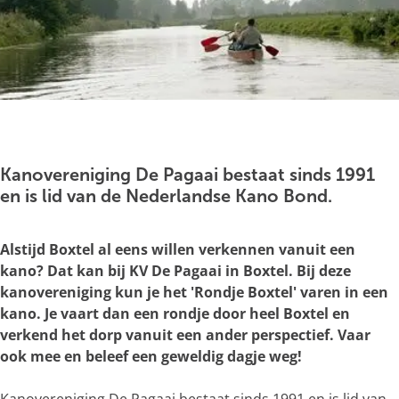
g
e
O
p
e
Kanovereniging De Pagaai bestaat sinds 1991
n
en is lid van de Nederlandse Kano Bond.
p
o
Alstijd Boxtel al eens willen verkennen vanuit een
p
kano? Dat kan bij KV De Pagaai in Boxtel. Bij deze
u
kanovereniging kun je het 'Rondje Boxtel' varen in een
p
kano. Je vaart dan een rondje door heel Boxtel en
m
verkend het dorp vanuit een ander perspectief. Vaar
e
ook mee en beleef een geweldig dagje weg!
t
v