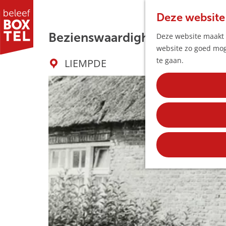
Deze website
Bezienswaardigheid Vendelstr
Deze website maakt g
website zo goed moge
G
te gaan.
LIEMPDE
a
n
a
a
r
d
e
h
o
m
e
p
a