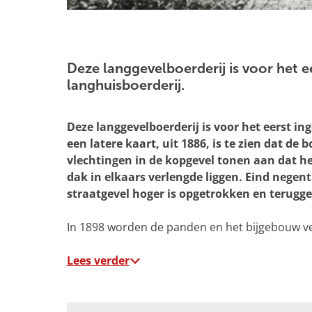
g
e
O
p
e
Deze langgevelboerderij is voor het e
n
langhuisboerderij.
p
o
Deze langgevelboerderij is voor het eerst i
p
een latere kaart, uit 1886, is te zien dat de
u
vlechtingen in de kopgevel tonen aan dat he
p
dak in elkaars verlengde liggen. Eind negen
m
straatgevel hoger is opgetrokken en terugge
e
t
In 1898 worden de panden en het bijgebouw v
v
e
Lees verder
r
g
r