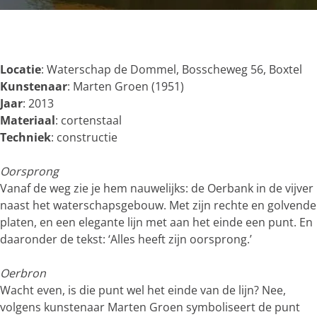
g
e
O
p
e
Locatie
: Waterschap de Dommel, Bosscheweg 56, Boxtel
n
Kunstenaar
: Marten Groen (1951)
p
Jaar
: 2013
o
Materiaal
: cortenstaal
p
Techniek
: constructie
u
p
Oorsprong
m
Vanaf de weg zie je hem nauwelijks: de Oerbank in de vijver
e
naast het waterschapsgebouw. Met zijn rechte en golvende
t
platen, en een elegante lijn met aan het einde een punt. En
v
daaronder de tekst: ‘Alles heeft zijn oorsprong.’
e
r
Oerbron
g
Wacht even, is die punt wel het einde van de lijn? Nee,
r
volgens kunstenaar Marten Groen symboliseert de punt