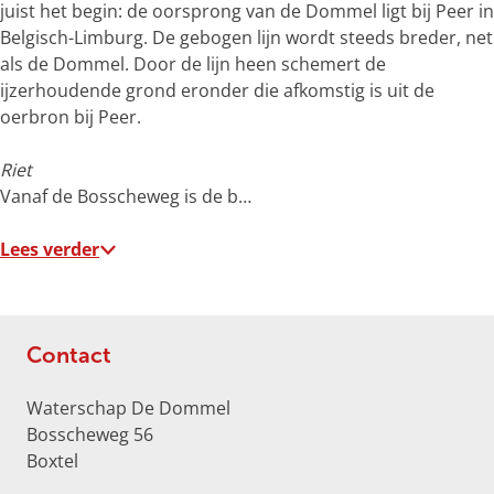
o
juist het begin: de oorsprong van de Dommel ligt bij Peer in
t
Belgisch-Limburg. De gebogen lijn wordt steeds breder, net
e
als de Dommel. Door de lijn heen schemert de
a
ijzerhoudende grond eronder die afkomstig is uit de
f
oerbron bij Peer.
b
e
Riet
e
Vanaf de Bosscheweg is de b…
l
d
Lees verder
i
n
g
p
Contact
h
p
Waterschap De Dommel
K
Bosscheweg 56
I
Boxtel
d