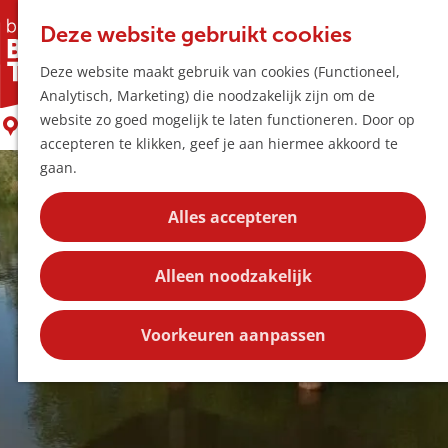
Horeca & Winke
K
Z
Hotspots
Deze website gebruikt cookies
a
o
M
Oerbank
Deze website maakt gebruik van cookies (Functioneel,
a
e
e
Uitagenda
Analytisch, Marketing) die noodzakelijk zijn om de
r
k
n
Plan je bezoek
G
website zo goed mogelijk te laten functioneren. Door op
t
e
Boxtel
u
Bereikbaarheid
a
accepteren te klikken, geef je aan hiermee akkoord te
n
Overnachten
n
gaan.
Plan op de kaar
a
Kortingen
a
Alles accepteren
r
Blog
d
Contact
Alleen noodzakelijk
e
h
o
Voorkeuren aanpassen
m
e
p
a