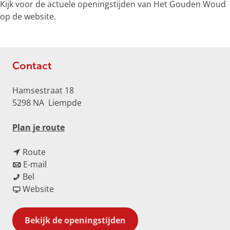
Kijk voor de actuele openingstijden van Het Gouden Woud
u
op de website.
d
e
n
w
Contact
o
u
Hamsestraat 18
d
5298 NA
Liempde
n
Plan je route
a
n
a
Route
a
n
r
E-mail
H
a
a
H
Bel
e
r
a
v
e
Website
t
H
r
a
t
G
e
H
n
G
Bekijk de openingstijden
o
t
e
H
o