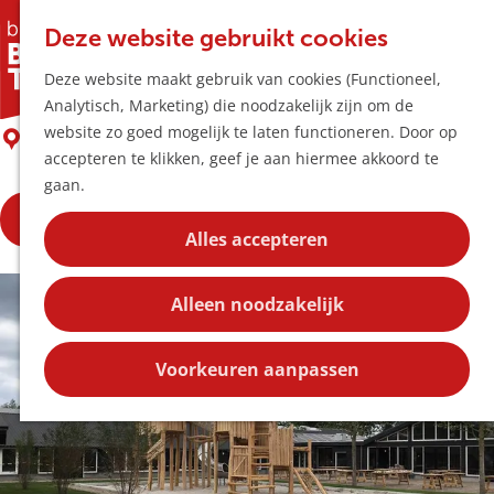
Horeca & Winke
K
Z
Hotspots
Deze website gebruikt cookies
a
o
M
Het Gouden Woud
Deze website maakt gebruik van cookies (Functioneel,
a
e
e
Uitagenda
Analytisch, Marketing) die noodzakelijk zijn om de
r
k
n
Plan je bezoek
G
website zo goed mogelijk te laten functioneren. Door op
t
e
Liempde
u
Bereikbaarheid
a
accepteren te klikken, geef je aan hiermee akkoord te
n
Overnachten
n
gaan.
Plan op de kaar
a
Kortingen
Bekijk de openingstijden
a
Alles accepteren
r
Blog
d
Contact
Alleen noodzakelijk
e
h
o
Voorkeuren aanpassen
m
e
p
a