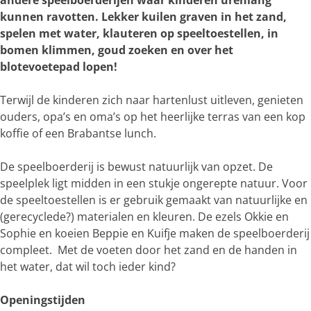
andere speelboerderijen waar kinderen urenlang
e
kunnen ravotten. Lekker kuilen graven in het zand,
r
spelen met water, klauteren op speeltoestellen, in
g
bomen klimmen, goud zoeken en over het
r
blotevoetepad lopen!
o
t
Terwijl de kinderen zich naar hartenlust uitleven, genieten
e
ouders, opa’s en oma’s op het heerlijke terras van een kop
a
koffie of een Brabantse lunch.
f
b
De speelboerderij is bewust natuurlijk van opzet. De
e
speelplek ligt midden in een stukje ongerepte natuur. Voor
e
de speeltoestellen is er gebruik gemaakt van natuurlijke en
l
(gerecyclede?) materialen en kleuren. De ezels Okkie en
d
Sophie en koeien Beppie en Kuifje maken de speelboerderij
i
compleet. Met de voeten door het zand en de handen in
n
het water, dat wil toch ieder kind?
g
g
Openingstijden
o