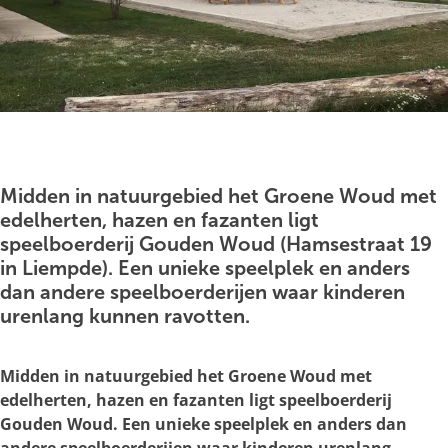
g
e
O
p
e
Midden in natuurgebied het Groene Woud met
n
edelherten, hazen en fazanten ligt
p
speelboerderij Gouden Woud (Hamsestraat 19
o
in Liempde). Een unieke speelplek en anders
p
dan andere speelboerderijen waar kinderen
u
urenlang kunnen ravotten.
p
m
Midden in natuurgebied het Groene Woud met
e
edelherten, hazen en fazanten ligt speelboerderij
t
Gouden Woud. Een unieke speelplek en anders dan
v