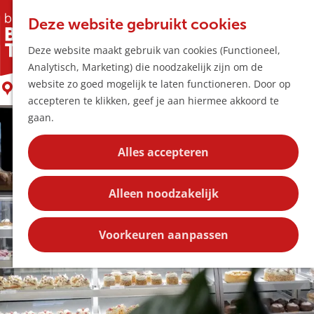
Horeca & Winke
K
Z
Hotspots
Deze website gebruikt cookies
a
o
M
De Koekenbakker
Deze website maakt gebruik van cookies (Functioneel,
a
e
e
Uitagenda
Analytisch, Marketing) die noodzakelijk zijn om de
r
k
n
Plan je bezoek
G
website zo goed mogelijk te laten functioneren. Door op
t
e
Boxtel
u
Bereikbaarheid
a
accepteren te klikken, geef je aan hiermee akkoord te
n
Overnachten
n
gaan.
Plan op de kaar
a
Kortingen
a
Alles accepteren
r
Blog
d
Contact
Alleen noodzakelijk
e
h
o
Voorkeuren aanpassen
m
e
p
a