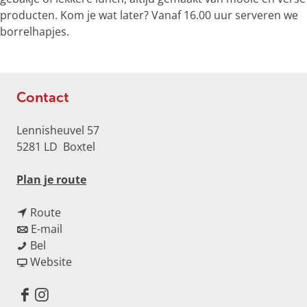
o
producten. Kom je wat later? Vanaf 16.00 uur serveren we
t
borrelhapjes.
e
a
f
b
Contact
e
e
Lennisheuvel 57
l
5281 LD
Boxtel
d
i
n
Plan je route
n
a
g
n
a
Route
K
a
n
r
E-mail
o
D
a
a
D
Bel
e
e
r
a
v
e
Website
k
K
D
r
a
K
e
o
e
D
n
o
n
F
I