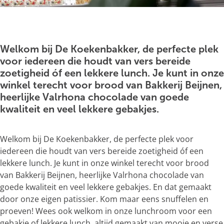
g
e
O
p
e
Welkom bij De Koekenbakker, de perfecte plek
n
voor iedereen die houdt van vers bereide
p
zoetigheid óf een lekkere lunch. Je kunt in onze
o
winkel terecht voor brood van Bakkerij Beijnen,
p
heerlijke Valrhona chocolade van goede
u
kwaliteit en veel lekkere gebakjes.
p
m
Welkom bij De Koekenbakker, de perfecte plek voor
e
iedereen die houdt van vers bereide zoetigheid óf een
t
lekkere lunch. Je kunt in onze winkel terecht voor brood
v
van Bakkerij Beijnen, heerlijke Valrhona chocolade van
e
goede kwaliteit en veel lekkere gebakjes. En dat gemaakt
r
door onze eigen patissier. Kom maar eens snuffelen en
g
proeven! Wees ook welkom in onze lunchroom voor een
r
gebakje of lekkere lunch, altijd gemaakt van mooie en verse