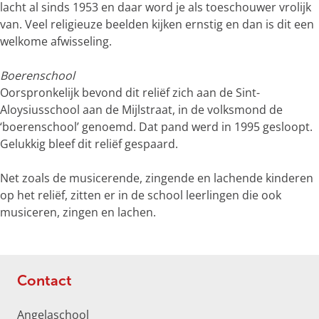
o
lacht al sinds 1953 en daar word je als toeschouwer vrolijk
t
van. Veel religieuze beelden kijken ernstig en dan is dit een
e
welkome afwisseling.
a
f
Boerenschool
b
Oorspronkelijk bevond dit reliëf zich aan de Sint-
e
Aloysiusschool aan de Mijlstraat, in de volksmond de
e
‘boerenschool’ genoemd. Dat pand werd in 1995 gesloopt.
l
Gelukkig bleef dit reliëf gespaard.
d
i
Net zoals de musicerende, zingende en lachende kinderen
n
op het reliëf, zitten er in de school leerlingen die ook
g
musiceren, zingen en lachen.
p
h
p
h
Contact
P
j
Angelaschool