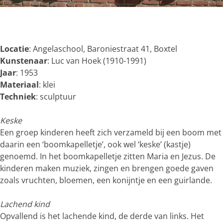
g
e
O
p
e
Locatie
: Angelaschool, Baroniestraat 41, Boxtel
n
Kunstenaar
: Luc van Hoek (1910-1991)
p
Jaar
: 1953
o
Materiaal
: klei
p
Techniek
: sculptuur
u
p
Keske
m
Een groep kinderen heeft zich verzameld bij een boom met
e
daarin een ‘boomkapelletje’, ook wel ‘keske’ (kastje)
t
genoemd. In het boomkapelletje zitten Maria en Jezus. De
v
kinderen maken muziek, zingen en brengen goede gaven
e
zoals vruchten, bloemen, een konijntje en een guirlande.
r
g
Lachend kind
r
Opvallend is het lachende kind, de derde van links. Het