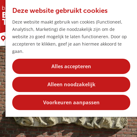
Horeca & Winke
K
Z
Hotspots
Deze website gebruikt cookies
a
o
M
Kinderbedevaart
Deze website maakt gebruik van cookies (Functioneel,
a
e
e
Uitagenda
Analytisch, Marketing) die noodzakelijk zijn om de
r
k
n
Plan je bezoek
G
website zo goed mogelijk te laten functioneren. Door op
t
e
Boxtel
u
Bereikbaarheid
a
accepteren te klikken, geef je aan hiermee akkoord te
n
Overnachten
n
gaan.
Plan op de kaar
a
Kortingen
a
Alles accepteren
r
Blog
d
Contact
Alleen noodzakelijk
e
h
o
Voorkeuren aanpassen
m
e
p
a