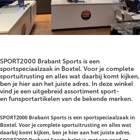
g
e
O
p
e
SPORT2000 Brabant Sports is een
n
sportspeciaalzaak in Boxtel. Voor je complete
p
sportuitrusting en alles wat daarbij komt kijken,
o
ben je hier aan het juiste adres. In deze winkel
p
vind je een uitgebreid assortiment sport-
u
en funsportartikelen van de bekende merken.
p
m
SPORT2000 Brabant Sports is een sportspeciaalzaak in
e
Boxtel. Voor je complete sportuitrusting en alles wat
t
daarbij komt kijken, ben je hier aan het juiste adres.
v