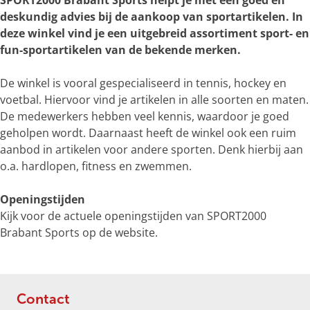
SPORT2000 Brabant Sports helpt je met een goed en
e
deskundig advies bij de aankoop van sportartikelen. In
r
deze winkel vind je een uitgebreid assortiment sport- en
g
fun-sportartikelen van de bekende merken.
r
o
De winkel is vooral gespecialiseerd in tennis, hockey en
t
voetbal. Hiervoor vind je artikelen in alle soorten en maten.
e
De medewerkers hebben veel kennis, waardoor je goed
a
geholpen wordt. Daarnaast heeft de winkel ook een ruim
f
aanbod in artikelen voor andere sporten. Denk hierbij aan
b
o.a. hardlopen, fitness en zwemmen.
e
e
Openingstijden
l
Kijk voor de actuele openingstijden van SPORT2000
d
Brabant Sports op de website.
i
n
g
S
Contact
P