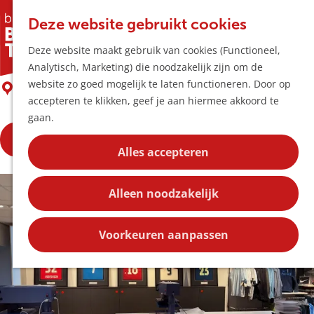
Horeca & Winke
K
Z
Hotspots
Deze website gebruikt cookies
a
o
M
SPORT2000 Brabant Sports
Deze website maakt gebruik van cookies (Functioneel,
a
e
e
Uitagenda
Analytisch, Marketing) die noodzakelijk zijn om de
r
k
n
Plan je bezoek
G
website zo goed mogelijk te laten functioneren. Door op
t
e
Boxtel
u
Bereikbaarheid
a
accepteren te klikken, geef je aan hiermee akkoord te
n
Overnachten
n
gaan.
Plan op de kaar
a
Kortingen
Bekijk de openingstijden
a
Alles accepteren
r
Blog
d
Contact
Alleen noodzakelijk
e
h
o
Voorkeuren aanpassen
m
e
p
a