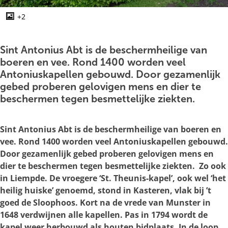
g
e
+2
O
p
e
Sint Antonius Abt is de beschermheilige van
n
boeren en vee. Rond 1400 worden veel
p
Antoniuskapellen gebouwd. Door gezamenlijk
o
gebed proberen gelovigen mens en dier te
p
beschermen tegen besmettelijke ziekten.
u
p
Sint Antonius Abt is de beschermheilige van boeren en
m
vee. Rond 1400 worden veel Antoniuskapellen gebouwd.
e
Door gezamenlijk gebed proberen gelovigen mens en
t
dier te beschermen tegen besmettelijke ziekten. Zo ook
v
in Liempde. De vroegere ‘St. Theunis-kapel’, ook wel ‘het
e
heilig huiske’ genoemd, stond in Kasteren, vlak bij ’t
r
goed de Sloophoos. Kort na de vrede van Munster in
g
1648 verdwijnen alle kapellen. Pas in 1794 wordt de
r
kapel weer herbouwd als houten bidplaats. In de loop