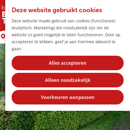
Horeca & Winke
K
Z
Hotspots
Deze website gebruikt cookies
a
o
M
Sint-Antoniuskapel
Deze website maakt gebruik van cookies (Functioneel,
a
e
e
Uitagenda
Analytisch, Marketing) die noodzakelijk zijn om de
r
k
n
Plan je bezoek
G
website zo goed mogelijk te laten functioneren. Door op
t
e
Liempde
u
Bereikbaarheid
a
accepteren te klikken, geef je aan hiermee akkoord te
n
Overnachten
n
gaan.
Plan op de kaar
a
Kortingen
a
Alles accepteren
r
Blog
d
Contact
Alleen noodzakelijk
e
h
o
Voorkeuren aanpassen
m
e
p
a