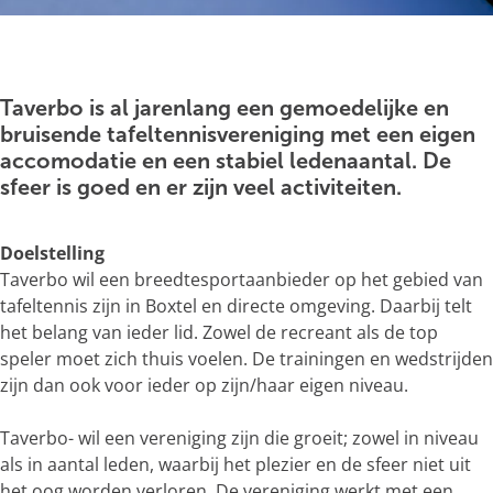
g
e
O
p
e
Taverbo is al jarenlang een gemoedelijke en
n
bruisende tafeltennisvereniging met een eigen
p
accomodatie en een stabiel ledenaantal. De
o
sfeer is goed en er zijn veel activiteiten.
p
u
Doelstelling
p
Taverbo wil een breedtesportaanbieder op het gebied van
m
tafeltennis zijn in Boxtel en directe omgeving. Daarbij telt
e
het belang van ieder lid. Zowel de recreant als de top
t
speler moet zich thuis voelen. De trainingen en wedstrijden
v
zijn dan ook voor ieder op zijn/haar eigen niveau.
e
r
Taverbo- wil een vereniging zijn die groeit; zowel in niveau
g
als in aantal leden, waarbij het plezier en de sfeer niet uit
r
het oog worden verloren. De vereniging werkt met een