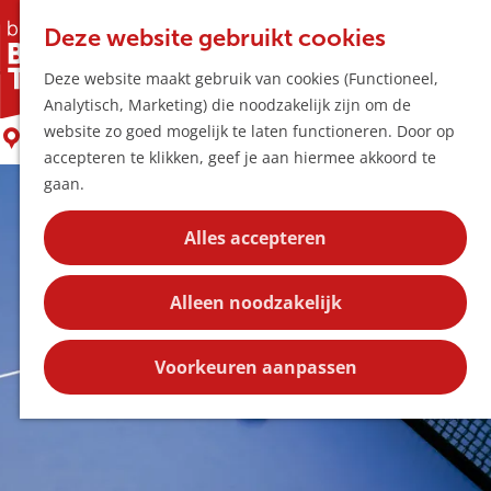
Horeca & Winke
K
Z
Hotspots
Deze website gebruikt cookies
a
o
M
Tafeltennisvereniging Taverbo
Deze website maakt gebruik van cookies (Functioneel,
a
e
e
Uitagenda
Analytisch, Marketing) die noodzakelijk zijn om de
r
k
n
Plan je bezoek
G
website zo goed mogelijk te laten functioneren. Door op
t
e
Boxtel
u
Bereikbaarheid
a
accepteren te klikken, geef je aan hiermee akkoord te
n
Overnachten
n
gaan.
Plan op de kaar
a
Kortingen
a
Alles accepteren
r
Blog
d
Contact
Alleen noodzakelijk
e
h
o
Voorkeuren aanpassen
m
e
p
a