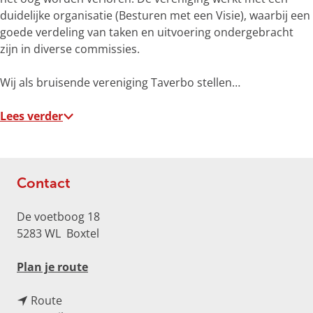
o
duidelijke organisatie (Besturen met een Visie), waarbij een
t
goede verdeling van taken en uitvoering ondergebracht
e
zijn in diverse commissies.
a
f
Wij als bruisende vereniging Taverbo stellen…
b
e
Lees verder
e
l
d
i
Contact
n
g
De voetboog 18
p
5283 WL
Boxtel
h
p
n
Plan je route
i
a
7
n
a
Route
p