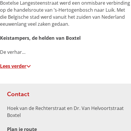
o
Boxtelse Langesteenstraat werd een onmisbare verbinding
t
op de handelsroute van ’s-Hertogenbosch naar Luik. Met
e
die Belgische stad werd vanuit het zuiden van Nederland
a
eeuwenlang veel zaken gedaan.
f
b
Keistampers, de helden van Boxtel
e
e
De verhar…
l
d
Lees verder
i
n
g
p
Contact
h
p
Hoek van de Rechterstraat en Dr. Van Helvoortstraat
3
Boxtel
k
k
n
Plan je route