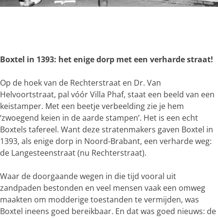
g
e
O
p
e
n
Boxtel in 1393: het enige dorp met een verharde straat!
p
o
Op de hoek van de Rechterstraat en Dr. Van
p
Helvoortstraat, pal vóór Villa Phaf, staat een beeld van een
u
keistamper. Met een beetje verbeelding zie je hem
p
‘zwoegend keien in de aarde stampen’. Het is een echt
m
Boxtels tafereel. Want deze stratenmakers gaven Boxtel in
e
1393, als enige dorp in Noord-Brabant, een verharde weg:
t
de Langesteenstraat (nu Rechterstraat).
v
e
Waar de doorgaande wegen in die tijd vooral uit
r
zandpaden bestonden en veel mensen vaak een omweg
g
maakten om modderige toestanden te vermijden, was
r
Boxtel ineens goed bereikbaar. En dat was goed nieuws: de