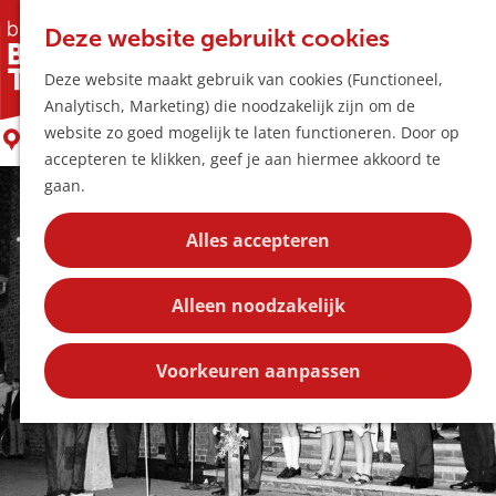
Horeca & Winke
K
Z
Hotspots
Deze website gebruikt cookies
a
o
M
Historische route: De Keistampers
Deze website maakt gebruik van cookies (Functioneel,
a
e
e
Uitagenda
Analytisch, Marketing) die noodzakelijk zijn om de
r
k
n
Plan je bezoek
G
website zo goed mogelijk te laten functioneren. Door op
t
e
Boxtel
u
Bereikbaarheid
a
accepteren te klikken, geef je aan hiermee akkoord te
n
Overnachten
n
gaan.
Plan op de kaar
a
Kortingen
a
Alles accepteren
r
Blog
d
Contact
Alleen noodzakelijk
e
h
o
Voorkeuren aanpassen
m
e
p
a