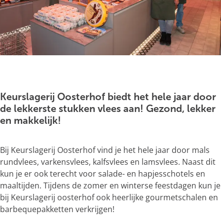
g
e
O
p
e
Keurslagerij Oosterhof biedt het hele jaar door
n
de lekkerste stukken vlees aan! Gezond, lekker
p
en makkelijk!
o
p
Bij Keurslagerij Oosterhof vind je het hele jaar door mals
u
rundvlees, varkensvlees, kalfsvlees en lamsvlees. Naast dit
p
kun je er ook terecht voor salade- en hapjesschotels en
m
maaltijden. Tijdens de zomer en winterse feestdagen kun je
e
bij Keurslagerij oosterhof ook heerlijke gourmetschalen en
t
barbequepakketten verkrijgen!
v