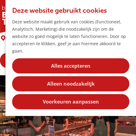
Horeca & Winke
K
Z
Hotspots
Deze website gebruikt cookies
a
o
M
Keurslager Oosterhof
Deze website maakt gebruik van cookies (Functioneel,
a
e
e
Uitagenda
Analytisch, Marketing) die noodzakelijk zijn om de
r
k
n
Plan je bezoek
G
website zo goed mogelijk te laten functioneren. Door op
t
e
Boxtel
u
Bereikbaarheid
a
accepteren te klikken, geef je aan hiermee akkoord te
n
Overnachten
n
gaan.
Plan op de kaar
a
Kortingen
Bekijk het hier
a
Alles accepteren
r
Blog
d
Contact
Alleen noodzakelijk
e
h
o
Voorkeuren aanpassen
m
e
p
a