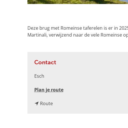
g
e
O
p
e
Deze brug met Romeinse taferelen is er in 20
n
Martinali, verwijzend naar de vele Romeinse op
p
o
p
u
Contact
p
m
Esch
e
t
n
Plan je route
v
a
e
n
a
Route
r
a
r
g
a
R
r
r
o