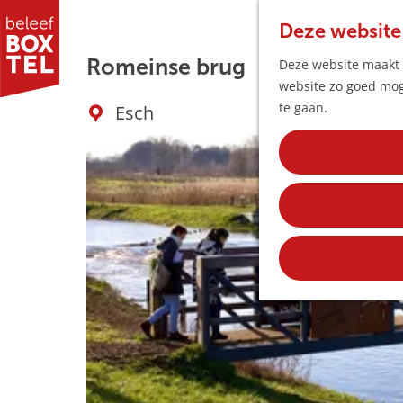
Deze website
Romeinse brug
Deze website maakt g
website zo goed moge
G
te gaan.
Esch
a
n
a
a
r
d
e
h
o
m
e
p
a