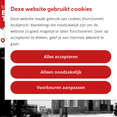
Horeca & Winke
K
Z
Hotspots
Deze website gebruikt cookies
a
o
M
Bezienswaardigheid Nieuwstraat 65-
Deze website maakt gebruik van cookies (Functioneel,
a
e
e
Uitagenda
Analytisch, Marketing) die noodzakelijk zijn om de
r
k
n
67
Plan je bezoek
G
website zo goed mogelijk te laten functioneren. Door op
t
e
u
Bereikbaarheid
a
accepteren te klikken, geef je aan hiermee akkoord te
n
Overnachten
LIEMPDE
n
gaan.
Plan op de kaar
a
Kortingen
a
Alles accepteren
r
Blog
d
Contact
Alleen noodzakelijk
e
h
o
Voorkeuren aanpassen
m
e
p
a