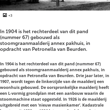
g
e
+3
O
p
e
In 1904 is het rechterdeel van dit pand
n
(nummer 67) gebouwd als
p
stoomgraanmaalderij annex pakhuis, in
o
opdracht van Petronella van Beurden.
p
u
In 1904 is het rechterdeel van dit pand (nummer 67)
p
gebouwd als stoomgraanmaalderij annex pakhuis, in
m
opdracht van Petronella van Beurden. Drie jaar later, in
e
1907, wordt tegen de linkerzijde van de maalderij een
t
woonhuis gebouwd. De oorspronkelijke maalderij heeft
v
een L-vormig grondplan met een aanbouw waarin de
e
stoommachine staat opgesteld. In 1926 is de maalderij
r
uitgebreid met een ‘nieuw masienkamer’. Kadastrale
g