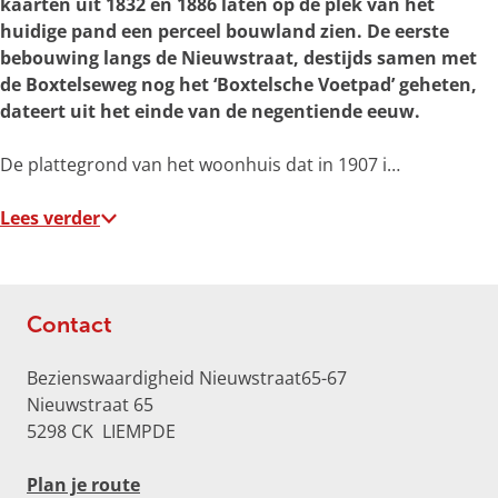
kaarten uit 1832 en 1886 laten op de plek van het
r
huidige pand een perceel bouwland zien. De eerste
o
bebouwing langs de Nieuwstraat, destijds samen met
t
de Boxtelseweg nog het ‘Boxtelsche Voetpad’ geheten,
e
dateert uit het einde van de negentiende eeuw.
a
f
De plattegrond van het woonhuis dat in 1907 i…
b
e
Lees verder
e
l
d
i
Contact
n
g
Bezienswaardigheid Nieuwstraat65-67
N
Nieuwstraat 65
i
5298 CK
LIEMPDE
e
u
n
Plan je route
w