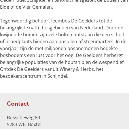
Oedenrode, Schijndel en Sint-Michielsgestel: de Bodem van
e
Elde of de Vier Gemalen.
r
g
Tegenwoordig behoort leembos De Geelders tot de
r
belangrijkste natte bosgebieden van Nederland. Door de
o
kwijnende bomen zijn vele holten ontstaan die een schuil-
t
of broedplaats bieden aan bosuilen of steenmarters. In de
e
voorjaar zijn de met miljoenen bosanemonen bedekte
a
bosbodems een lust voor het oog. De Geelders herbergt
f
belangrijke populaties van de houtsnip en de wespendief.
b
Ontdek De Geelders vanuit Winery & Herbs, het
e
bezoekerscentrum in Schijndel.
e
l
d
i
Contact
n
g
Bosscheweg 80
D
5283 WB
Boxtel
e