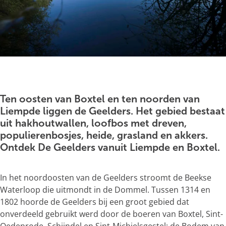
g
e
O
p
e
Ten oosten van Boxtel en ten noorden van
n
Liempde liggen de Geelders. Het gebied bestaat
p
uit hakhoutwallen, loofbos met dreven,
o
populierenbosjes, heide, grasland en akkers.
p
Ontdek De Geelders vanuit Liempde en Boxtel.
u
p
In het noordoosten van de Geelders stroomt de Beekse
m
Waterloop die uitmondt in de Dommel. Tussen 1314 en
e
1802 hoorde de Geelders bij een groot gebied dat
t
onverdeeld gebruikt werd door de boeren van Boxtel, Sint-
v