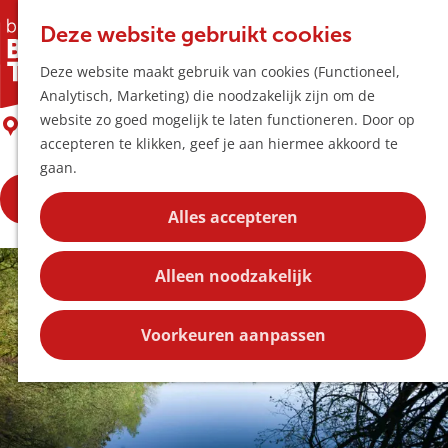
Horeca & Winke
K
Z
Hotspots
Deze website gebruikt cookies
a
o
M
Natuurgebied De Geelders
Deze website maakt gebruik van cookies (Functioneel,
a
e
e
Uitagenda
Analytisch, Marketing) die noodzakelijk zijn om de
r
k
n
Plan je bezoek
G
website zo goed mogelijk te laten functioneren. Door op
t
e
Boxtel
u
Bereikbaarheid
a
accepteren te klikken, geef je aan hiermee akkoord te
n
Overnachten
n
gaan.
Plan op de kaar
a
Kortingen
Lees hier meer
a
Alles accepteren
r
Blog
d
Contact
Alleen noodzakelijk
e
h
o
Voorkeuren aanpassen
m
e
p
a