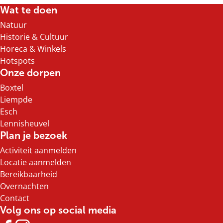
e
e
e
e
Wat te doen
l
l
l
l
Natuur
d
d
d
d
Historie & Cultuur
e
e
e
e
Horeca & Winkels
z
z
z
z
Hotspots
e
e
e
e
Onze dorpen
p
p
p
p
Boxtel
a
a
a
a
Liempde
g
g
g
g
Esch
i
i
i
i
Lennisheuvel
n
n
n
n
Plan je bezoek
a
a
a
a
Activiteit aanmelden
o
o
o
o
Locatie aanmelden
p
p
p
p
Bereikbaarheid
F
X
e
W
Overnachten
a
-
h
Contact
c
m
a
Volg ons op social media
e
a
t