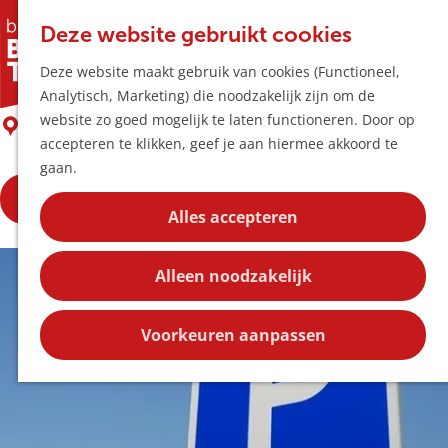
Horeca & Winke
K
Z
Hotspots
Deze website gebruikt cookies
a
o
M
Parkeerplaats Hoogheem 1
Deze website maakt gebruik van cookies (Functioneel,
a
e
e
Uitagenda
Analytisch, Marketing) die noodzakelijk zijn om de
r
k
n
Plan je bezoek
G
website zo goed mogelijk te laten functioneren. Door op
t
e
BOXTEL
u
Bereikbaarheid
a
accepteren te klikken, geef je aan hiermee akkoord te
n
Overnachten
n
gaan.
Plan op de kaar
a
Kortingen
Bekijk hoe veel plaatsen er zijn
a
Alles accepteren
r
Blog
d
Contact
Alleen noodzakelijk
e
h
o
Voorkeuren aanpassen
m
e
p
a