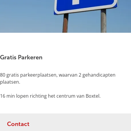
g
e
O
p
e
Gratis Parkeren
n
p
80 gratis parkeerplaatsen, waarvan 2 gehandicapten
o
plaatsen.
p
u
16 min lopen richting het centrum van Boxtel.
p
m
e
t
Contact
v