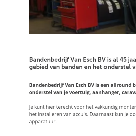
g
e
O
p
e
Bandenbedrijf Van Esch BV is al 45 ja
n
gebied van banden en het onderstel v
p
o
Bandenbedrijf Van Esch BV is een allround b
p
onderstel van je voertuig, aanhanger, carav
u
p
Je kunt hier terecht voor het vakkundig monte
m
het installeren van accu's. Daarnaast kun je o
e
apparatuur.
t
v