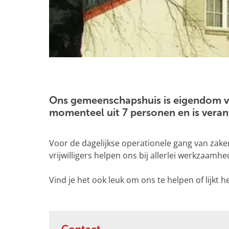
g
e
O
p
e
Ons gemeenschapshuis is eigendom va
n
momenteel uit 7 personen en is veran
p
o
Voor de dagelijkse operationele gang van zaken
p
vrijwilligers helpen ons bij allerlei werkzaam
u
p
Vind je het ook leuk om ons te helpen of lijkt 
m
e
t
v