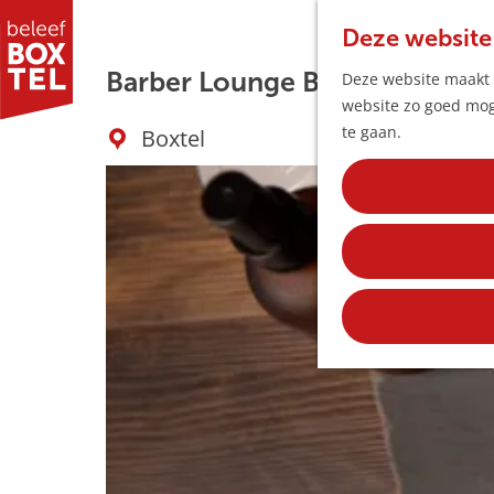
Deze website
Barber Lounge Boxtel
Deze website maakt g
website zo goed moge
G
te gaan.
Boxtel
a
n
a
a
r
d
e
h
o
m
e
p
a