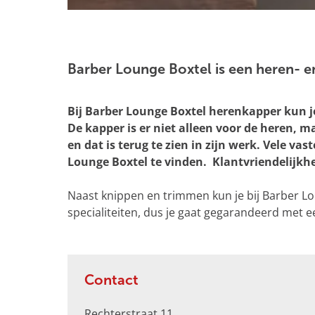
g
e
O
p
e
Barber Lounge Boxtel is een heren- en
n
p
Bij Barber Lounge Boxtel herenkapper kun j
o
De kapper is er niet alleen voor de heren, 
p
en dat is terug te zien in zijn werk. Vele 
u
Lounge Boxtel te vinden. Klantvriendelijkhe
p
m
Naast knippen en trimmen kun je bij Barber Lo
e
specialiteiten, dus je gaat gegarandeerd met e
t
v
e
r
Contact
g
r
Rechterstraat 11