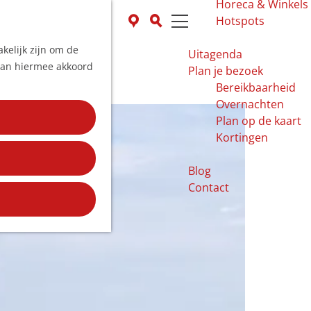
Horeca & Winkels
K
Z
Hotspots
a
o
M
kelijk zijn om de
a
e
e
Uitagenda
 aan hiermee akkoord
r
k
n
Plan je bezoek
t
e
u
Bereikbaarheid
n
Overnachten
Plan op de kaart
Kortingen
Blog
Contact