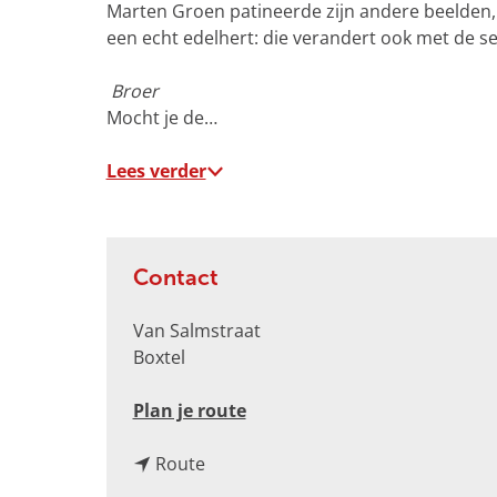
o
Marten Groen patineerde zijn andere beelden, 
t
een echt edelhert: die verandert ook met de s
e
a
Broer
f
Mocht je de…
b
e
Lees verder
e
l
d
i
Contact
n
g
Van Salmstraat
p
Boxtel
h
p
n
Plan je route
p
a
O
n
a
Route
G
a
r