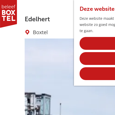
Deze website
Edelhert
Deze website maakt g
website zo goed moge
G
te gaan.
Boxtel
a
n
a
a
r
d
e
h
o
m
e
p
a