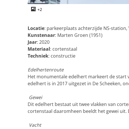
g
e
+2
O
p
e
Locatie
: parkeerplaats achterzijde NS-station,
n
Kunstenaar
: Marten Groen (1951)
p
Jaar
: 2020
o
Materiaal
: cortenstaal
p
Techniek
: constructie
u
p
Edelhertenroute
m
Het monumentale edelhert markeert de start v
e
edelhert is in 2017 uitgezet in De Scheeken,
t
v
Gewei
e
Dit edelhert bestaat uit twee vlakken van cor
r
cortenstaal daaromheen beeldt het gewei uit. 
g
r
Vacht