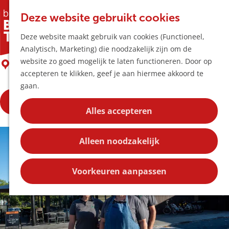
Horeca & Winke
K
Z
Hotspots
Deze website gebruikt cookies
a
o
M
Eeterij ’t Lambertje
Deze website maakt gebruik van cookies (Functioneel,
a
e
e
Uitagenda
Analytisch, Marketing) die noodzakelijk zijn om de
r
k
n
Plan je bezoek
G
website zo goed mogelijk te laten functioneren. Door op
t
e
Boxtel
u
Bereikbaarheid
a
accepteren te klikken, geef je aan hiermee akkoord te
n
Overnachten
n
gaan.
Plan op de kaar
a
Kortingen
Bekijk de openingstijden
a
Alles accepteren
r
Blog
d
Contact
Alleen noodzakelijk
e
h
o
Voorkeuren aanpassen
m
e
p
a