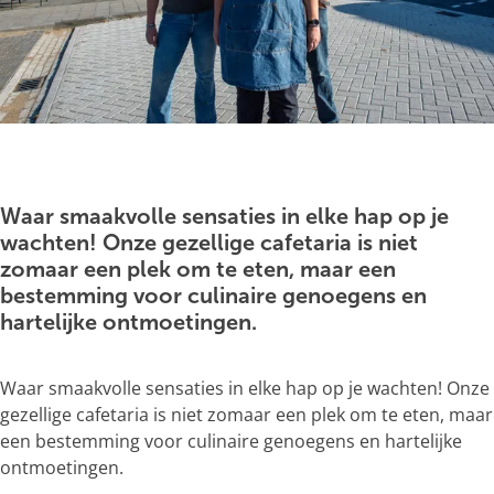
g
e
O
p
e
Waar smaakvolle sensaties in elke hap op je
n
wachten! Onze gezellige cafetaria is niet
p
zomaar een plek om te eten, maar een
o
bestemming voor culinaire genoegens en
p
hartelijke ontmoetingen.
u
p
Waar smaakvolle sensaties in elke hap op je wachten! Onze
m
gezellige cafetaria is niet zomaar een plek om te eten, maar
e
een bestemming voor culinaire genoegens en hartelijke
t
ontmoetingen.
v