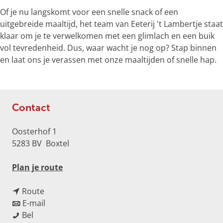
e
Of je nu langskomt voor een snelle snack of een
r
uitgebreide maaltijd, het team van Eeterij 't Lambertje staat
g
klaar om je te verwelkomen met een glimlach en een buik
r
vol tevredenheid. Dus, waar wacht je nog op? Stap binnen
o
en laat ons je verassen met onze maaltijden of snelle hap.
t
e
a
f
Contact
b
e
Oosterhof 1
e
5283 BV
Boxtel
l
d
n
Plan je route
i
a
n
n
a
Route
g
a
n
r
E-mail
L
E
a
a
E
Bel
a