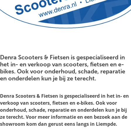
g
e
O
p
e
Denra Scooters & Fietsen is gespecialiseerd in
n
het in- en verkoop van scooters, fietsen en e-
p
bikes. Ook voor onderhoud, schade, reparatie
o
en onderdelen kun je bij ze terecht.
p
u
Denra Scooters & Fietsen is gespecialiseerd in het in- en
p
verkoop van scooters, fietsen en e-bikes. Ook voor
m
onderhoud, schade, reparatie en onderdelen kun je bij
e
ze terecht. Voor meer informatie en een bezoek aan de
t
showroom kom dan gerust eens langs in Liempde.
v