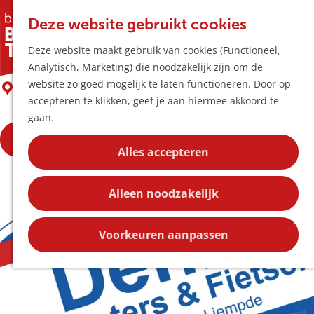
Horeca & Winke
K
Z
Hotspots
Deze website gebruikt cookies
a
o
M
Denra Scooters & Fietsen
Deze website maakt gebruik van cookies (Functioneel,
a
e
e
Uitagenda
Analytisch, Marketing) die noodzakelijk zijn om de
r
k
n
Plan je bezoek
G
website zo goed mogelijk te laten functioneren. Door op
t
e
Liempde
u
Bereikbaarheid
a
accepteren te klikken, geef je aan hiermee akkoord te
n
Overnachten
n
gaan.
Plan op de kaar
a
Kortingen
Bekijk het hier!
a
Alles accepteren
r
Blog
d
Contact
Alleen noodzakelijk
e
h
o
Voorkeuren aanpassen
m
e
p
a