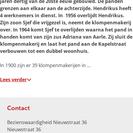
jaren dertig van de 20ste eeuw gebouwd. De panden
r
grenzen aan elkaar aan de achterzijde. Hendrikus heeft
o
4 werknemers in dienst. In 1956 overlijdt Hendrikus.
t
Zijn zoon Sjef die vrijgezel is, neemt de klompenmakerij
e
over. In 1964 komt Sjef te overlijden waarna het pand in
a
handen komt van zijn zus Adriana van Aarle. Zij sluit de
f
klompenmakerij en laat het pand aan de Kapelstraat
b
verbouwen tot een dubbel woonhuis.
e
e
In 1900 zijn er 39 klompenmakerijen in …
l
d
Lees verder
i
n
g
N
Contact
i
e
Bezienswaardigheid Nieuwstraat 36
u
Nieuwstraat 36
w