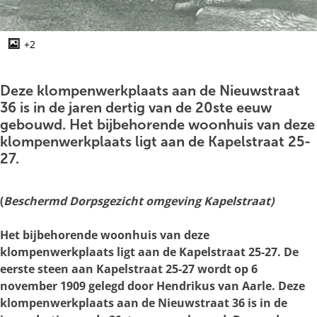
g
e
+2
O
p
e
Deze klompenwerkplaats aan de Nieuwstraat
n
36 is in de jaren dertig van de 20ste eeuw
p
gebouwd. Het bijbehorende woonhuis van deze
o
klompenwerkplaats ligt aan de Kapelstraat 25-
p
27.
u
p
(
Beschermd Dorpsgezicht omgeving Kapelstraat)
m
e
Het bijbehorende woonhuis van deze
t
klompenwerkplaats ligt aan de Kapelstraat 25-27. De
v
eerste steen aan Kapelstraat 25-27 wordt op 6
e
november 1909 gelegd door Hendrikus van Aarle. Deze
r
klompenwerkplaats aan de Nieuwstraat 36 is in de
g