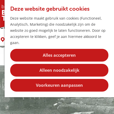
Horeca & Winke
K
Z
Hotspots
Deze website gebruikt cookies
a
o
M
Bezienswaardigheid Nieuwstraat 36
Deze website maakt gebruik van cookies (Functioneel,
a
e
e
Uitagenda
Analytisch, Marketing) die noodzakelijk zijn om de
r
k
n
en Kapelstraat 25 – 27
Plan je bezoek
G
website zo goed mogelijk te laten functioneren. Door op
t
e
u
Bereikbaarheid
a
accepteren te klikken, geef je aan hiermee akkoord te
n
Overnachten
LIEMPDE
n
gaan.
Plan op de kaar
a
Kortingen
a
Alles accepteren
r
Blog
d
Contact
Alleen noodzakelijk
e
h
o
Voorkeuren aanpassen
m
e
p
a