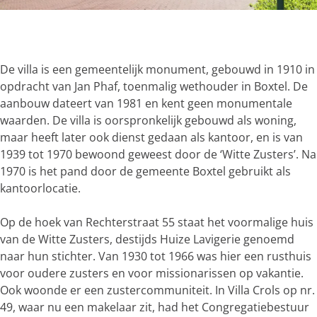
g
e
O
p
e
De villa is een gemeentelijk monument, gebouwd in 1910 in
n
opdracht van Jan Phaf, toenmalig wethouder in Boxtel. De
p
aanbouw dateert van 1981 en kent geen monumentale
o
waarden. De villa is oorspronkelijk gebouwd als woning,
p
maar heeft later ook dienst gedaan als kantoor, en is van
u
1939 tot 1970 bewoond geweest door de ‘Witte Zusters’. Na
p
1970 is het pand door de gemeente Boxtel gebruikt als
m
kantoorlocatie.
e
t
Op de hoek van Rechterstraat 55 staat het voormalige huis
v
van de Witte Zusters, destijds Huize Lavigerie genoemd
e
naar hun stichter. Van 1930 tot 1966 was hier een rusthuis
r
voor oudere zusters en voor missionarissen op vakantie.
g
Ook woonde er een zustercommuniteit. In Villa Crols op nr.
r
49, waar nu een makelaar zit, had het Congregatiebestuur