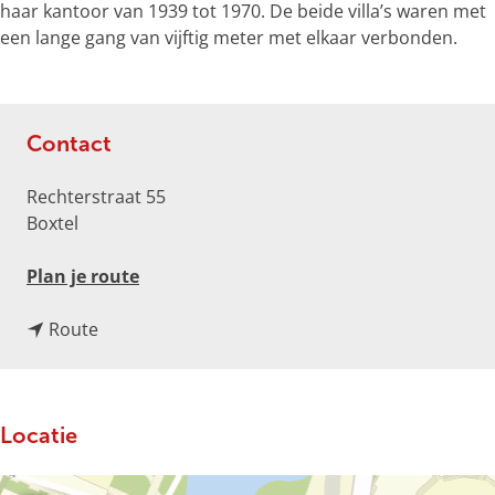
o
haar kantoor van 1939 tot 1970. De beide villa’s waren met
t
een lange gang van vijftig meter met elkaar verbonden.
e
a
f
b
Contact
e
e
Rechterstraat 55
l
Boxtel
d
i
n
Plan je route
n
a
g
n
a
Route
p
a
r
h
a
V
p
r
i
l
Locatie
V
l
d
i
l
c
l
a