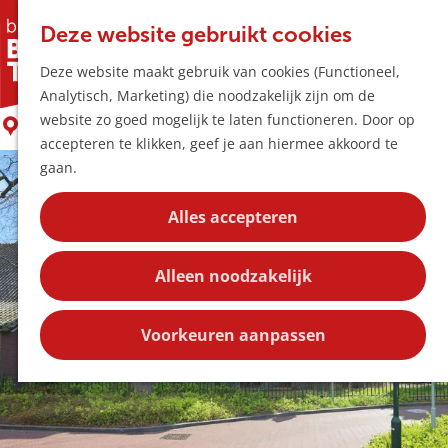
Horeca & Winke
K
Z
Hotspots
Deze website gebruikt cookies
a
o
M
Villa Phaf
Deze website maakt gebruik van cookies (Functioneel,
a
e
e
Uitagenda
Analytisch, Marketing) die noodzakelijk zijn om de
r
k
n
Plan je bezoek
G
website zo goed mogelijk te laten functioneren. Door op
t
e
Boxtel
u
Bereikbaarheid
a
accepteren te klikken, geef je aan hiermee akkoord te
n
Overnachten
n
gaan.
Plan op de kaar
a
Kortingen
a
Alles accepteren
r
Blog
d
Contact
Alleen noodzakelijk
e
h
o
Voorkeuren aanpassen
m
e
p
a